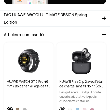
FAQ HUAWEI WATCH ULTIMATE DESIGN Spring 
Edition
Articles recommandés
HUAWEI WATCH GT 6 Pro 46
HUAWEI FreeClip 2 avec l‘étui
mm / Boîtier en alliage de tita
de charge sans fil Noir / Écou
ne / Bracelet en fluoroélasto
teurs clip d‘oreille / Annulatio
Design Léger C-Bridge | Écoute
mère noir / Autonomie jusq
n du bruit par l'IA lors des ap
ouverte adaptative | Appels
u'à 21 jours / Suivi GPS précis
pels / Écoute ouverte subver
d'une clarté cristalline
/ ECG / Montre connectée / F
sive
onctionne avec iOS et Androi