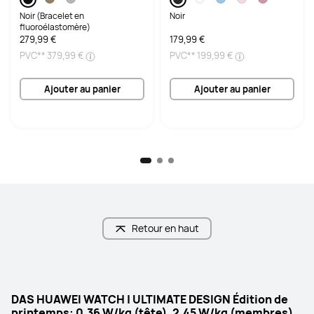
d
Noir (Bracelet en
Noir
fluoroélastomère)
279,99 €
179,99 €
PVC**
379,99 €
PVC**
199,99 €
Ajouter au panier
Ajouter au panier
Retour en haut
DAS HUAWEI WATCH | ULTIMATE DESIGN Édition de
printemps: 0.36 W/kg (tête), 2.45 W/kg (membres),