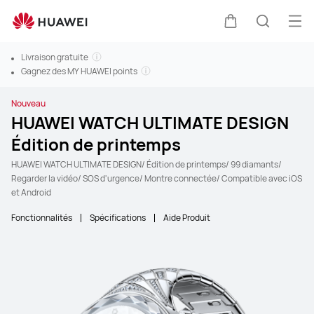
Ouv
Couvercle
Recherc
Livraison gratuite
Gagnez des MY HUAWEI points
Nouveau
HUAWEI WATCH ULTIMATE DESIGN
Édition de printemps
HUAWEI WATCH ULTIMATE DESIGN/ Édition de printemps/ 99 diamants/
Regarder la vidéo/ SOS d'urgence/ Montre connectée/ Compatible avec iOS
et Android
Fonctionnalités
Spécifications
Aide Produit