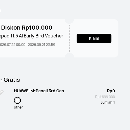
n
Diskon Rp100.000
pad 11.5 AI Early Bird Voucher
Klaim
026.07.22 00:00 - 2026.08.21 23:59
h Gratis
HUAWEI M-Pencil 3rd Gen
Rp0
Rp1.699.000
Jumlah:
1
other