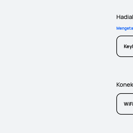
Hadia
Mengetah
Key
Konek
WiF