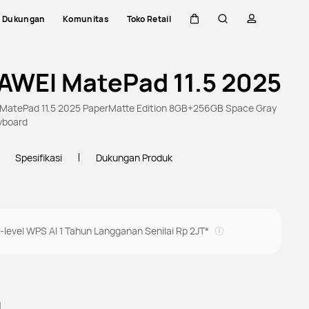
Dukungan
Komunitas
Toko Retail
Kem di kereta
Pencarian
Profil
AWEI MatePad 11.5 2025
MatePad 11.5 2025 PaperMatte Edition 8GB+256GB Space Gray
yboard
Spesifikasi
Dukungan Produk
-level WPS AI 1 Tahun Langganan Senilai Rp 2JT*
l