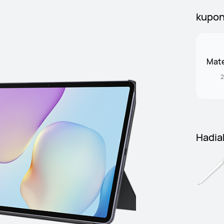
kupo
Mate
2
Hadia