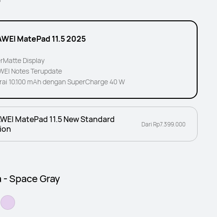
WEI MatePad 11.5 2025
rMatte Display
EI Notes Terupdate
rai 10.100 mAh dengan SuperCharge 40 W
WEI MatePad 11.5 New Standard
Dari Rp7.399.000
ion
 - Space Gray