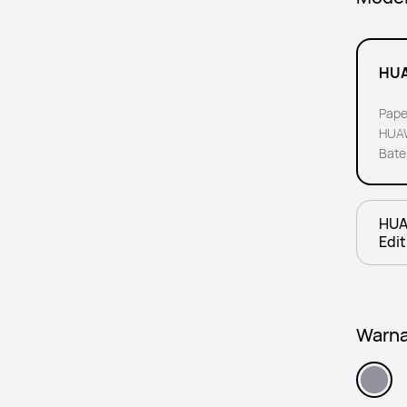
HUA
Pape
HUAW
Bate
HUA
Edit
Warna