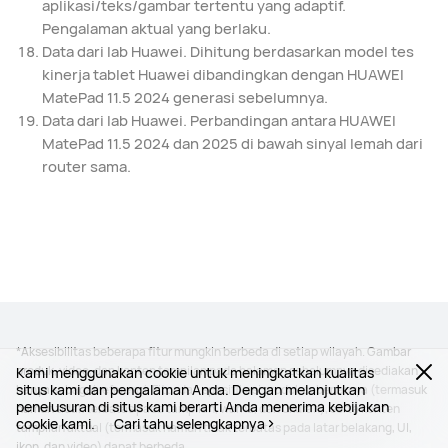
aplikasi/teks/gambar tertentu yang adaptif.
Pengalaman aktual yang berlaku.
Data dari lab Huawei. Dihitung berdasarkan model tes
kinerja tablet Huawei dibandingkan dengan HUAWEI
MatePad 11.5 2024 generasi sebelumnya.
Data dari lab Huawei. Perbandingan antara HUAWEI
MatePad 11.5 2024 dan 2025 di bawah sinyal lemah dari
router sama.
*Aksesibilitas beberapa fitur mungkin berbeda di setiap wilayah. Gambar
produk, video, dan konten tampilan pada halaman sebelumnya disediakan
Kami menggunakan cookie untuk meningkatkan kualitas
situs kami dan pengalaman Anda. Dengan melanjutkan
hanya sebagai referensi. Fitur dan spesifikasi produk sebenarnya (termasuk
penelusuran di situs kami berarti Anda menerima kebijakan
namun tidak terbatas pada tampilan, warna, dan ukuran), serta konten
cookie kami.
Cari tahu selengkapnya
tampilan aktual (termasuk namun tidak terbatas pada latar belakang, UI,
ikon, dan video) dapat berbeda.