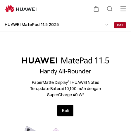
HUAWEI
MatePad
Buk
Kem
Pencari
11.5
Me
Clo
2025
HUAWEI MatePad 11.5 2025
Beli
di
kereta
Handy All-Rounder
PaperMatte Display
|
HUAWEI Notes
1
Terupdate
Baterai 10,100 mAh dengan
SuperCharge 40 W
2
Beli