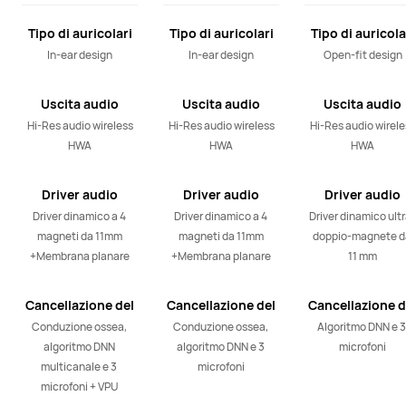
Tipo di auricolari
Tipo di auricolari
Tipo di auricola
In-ear design
In-ear design
Open-fit design
Uscita audio
Uscita audio
Uscita audio
Hi-Res audio wireless

Hi-Res audio wireless

Hi-Res audio wireles
HWA
HWA
HWA
Driver audio
Driver audio
Driver audio
Driver dinamico a 4 
Driver dinamico a 4 
Driver dinamico ult
magneti da 11mm

magneti da 11mm

doppio-magnete da
+Membrana planare
+Membrana planare
11 mm
Cancellazione del
Cancellazione del
Cancellazione d
rumore di
rumore di
rumore di
Conduzione ossea, 
Conduzione ossea, 
Algoritmo DNN e 3 
chiamata
chiamata
chiamata
algoritmo DNN 
algoritmo DNN e 3 
microfoni
multicanale e 3 
microfoni
microfoni + VPU