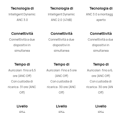
Tecnologia di
Tecnologia di
Tecnologia di
cancellazione
cancellazione
cancellazione
Intelligent Dynamic 
Intelligent Dynamic 
ANC 3.0 a montaggi
attiva del rumore
attiva del rumore
attiva del rumo
ANC 3.0
ANC 2.0 (47dB)
aperto
Connettività
Connettività
Connettività
Connettività a due 
Connettività a due 
Connettività a due
dispositivi in 
dispositivi in 
dispositivi in 
simultanea
simultanea
simultanea
Tempo di
Tempo di
Tempo di
riproduzione
riproduzione
riproduzione
Auricolari: fino a 6,5 
Auricolari: Fino a 5 ore 
Auricolari: fino a 6,
ore (ANC Off)

(ANC Off)

ore (ANC Off)

Con custodia di 
Con custodia di 
Con custodia di 
ricarica: 31 ore (ANC 
ricarica: 30 ore (ANC 
ricarica: 30 ore (AN
Off)
Off)
Off)
Livello
Livello
Livello
impermeabile
impermeabile
impermeabile
IP54
IP54
IP54