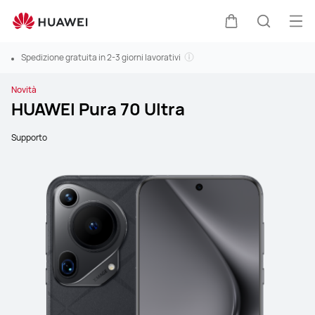
Apri
Carrello
Ricerca
Spedizione gratuita in 2-3 giorni lavorativi
Novità
HUAWEI Pura 70 Ultra
Supporto