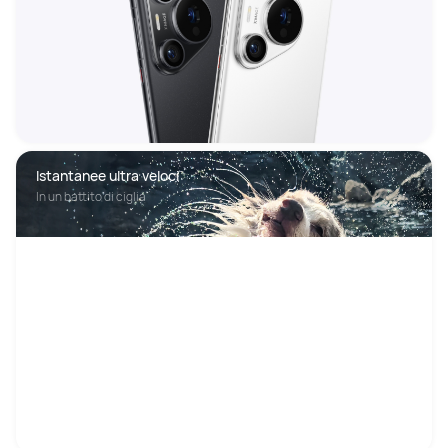
Istantanee ultra veloci
In un battito di ciglia