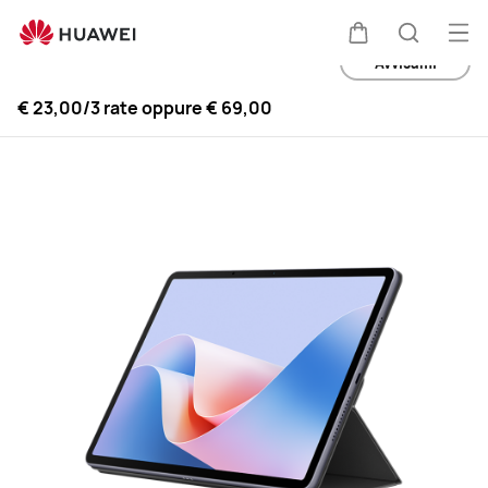
Buy
Apri
Carrello
Ricerca
Avvisami
€ 23,00
/3 rate oppure
€ 69,00