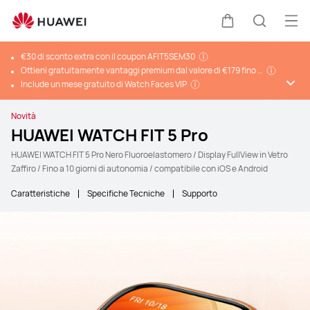
Apri
Carrello
Ricerca
€30 di sconto extra con il coupon AFIT5SEM30
Ottieni gratuitamente vantaggi premium dal valore di €179 fino a
90 giorni con Multipass
Include un mese gratuito di Watch Faces VIP
Novità
HUAWEI WATCH FIT 5 Pro
HUAWEI WATCH FIT 5 Pro Nero Fluoroelastomero / Display FullView in Vetro
Zaffiro / Fino a 10 giorni di autonomia / compatibile con iOS e Android
Caratteristiche
Specifiche Tecniche
Supporto