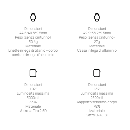
Dimensioni

Dimensioni

44.5*40.8*9.5mm

42.9*38.2*9.5mm

Peso (senza cinturino)

Peso (senza cinturino)

30.4g

27g

Materiale

Materiale

lunette in lega di titanio + corpo 
Cassa in lega di alluminio
centrale in lega d'alluminio
Dimensioni

Dimensioni

1.92"

1.82"

Luminosità massima

Luminosità massima

3000 nit

2500 nit

83%

Rapporto schermo-corpo

Materiale

79%

Vetro zaffiro 2.5D
Materiale

Vetro Li-AL-Si