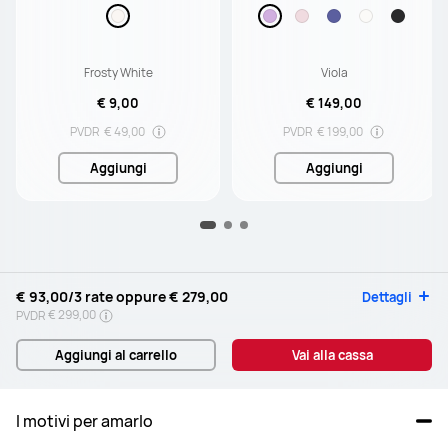
ore di riproduzione / Imper
meabilità IP57
Frosty White
Viola
€ 9,00
€ 149,00
PVDR
€ 49,00
PVDR
€ 199,00
Aggiungi
Aggiungi
€ 93,00
/3 rate oppure
€ 279,00
Dettagli
€ 299,00
PVDR
Aggiungi al carrello
Vai alla cassa
I motivi per amarlo