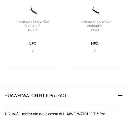
Immersioni fino a 40m

Immersioni fino a 40m:

Android: √

Android: X

iOS: √
iOS: X
NFC
NFC
√
√
HUAWEI WATCH FIT 5 Pro FAQ
1. Qual è il materiale della cassa di HUAWEI WATCH FIT 5 Pro