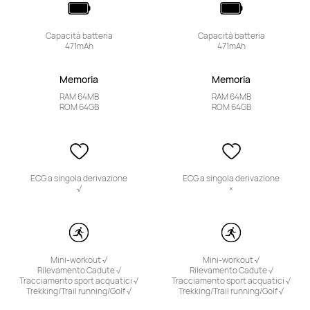
Capacità batteria

Capacità batteria

471mAh
471mAh
Memoria
Memoria
RAM 64MB

RAM 64MB

ROM 64GB
ROM 64GB
ECG a singola derivazione

ECG a singola derivazione

√
×
Mini-workout √

Mini-workout √

Rilevamento Cadute √

Rilevamento Cadute √

Tracciamento sport acquatici √

Tracciamento sport acquatici √

Trekking/Trail running/Golf √
Trekking/Trail running/Golf √