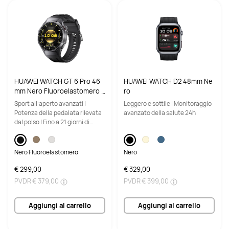
HUAWEI WATCH GT 6 Pro 46
HUAWEI WATCH D2 48mm Ne
mm Nero Fluoroelastomero /
ro
Vetro zaffiro e cassa in titani
Sport all’aperto avanzati |
Leggero e sottile | Monitoraggio
o / Fino a 21 giorni di autono
Potenza della pedalata rilevata
avanzato della salute 24h
mia / Compatibile con Androi
dal polso | Fino a 21 giorni di
d e iOS
autonomia della batteria
Nero Fluoroelastomero
Nero
€ 299,00
€ 329,00
PVDR
€ 379,00
PVDR
€ 399,00
Aggiungi al carrello
Aggiungi al carrello