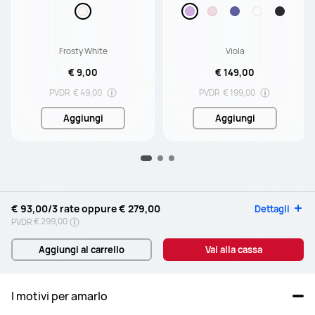
ore di riproduzione / Imper
meabilità IP57
Frosty White
Viola
€ 9,00
€ 149,00
PVDR
€ 49,00
PVDR
€ 199,00
Aggiungi
Aggiungi
€ 93,00
/3 rate oppure
€ 279,00
Dettagli
€ 299,00
PVDR
Aggiungi al carrello
Vai alla cassa
I motivi per amarlo