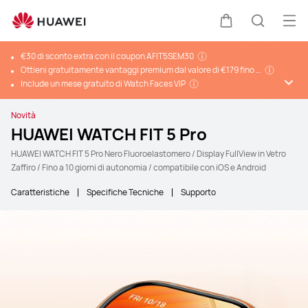
Apri
Carrello
Ricerca
€30 di sconto extra con il coupon AFIT5SEM30
Ottieni gratuitamente vantaggi premium dal valore di €179 fino a
90 giorni con Multipass
Include un mese gratuito di Watch Faces VIP
Novità
HUAWEI WATCH FIT 5 Pro
HUAWEI WATCH FIT 5 Pro Nero Fluoroelastomero / Display FullView in Vetro
Zaffiro / Fino a 10 giorni di autonomia / compatibile con iOS e Android
Caratteristiche
Specifiche Tecniche
Supporto