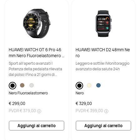
HUAWEI WATCH GT 6 Pro 46
HUAWEI WATCH D2 48mm Ne
mm Nero Fluoroelastomero /
ro
Vetro zaffiro e cassa in titani
Sport all’aperto avanzati |
Leggero e sottile | Monitoraggio
o / Fino a 21 giorni di autono
Potenza della pedalata rilevata
avanzato della salute 24h
mia / Compatibile con Androi
dal polso | Fino a 21 giorni di
d e iOS
autonomia della batteria
Nero Fluoroelastomero
Nero
€ 299,00
€ 329,00
PVDR
€ 379,00
PVDR
€ 399,00
Aggiungi al carrello
Aggiungi al carrello