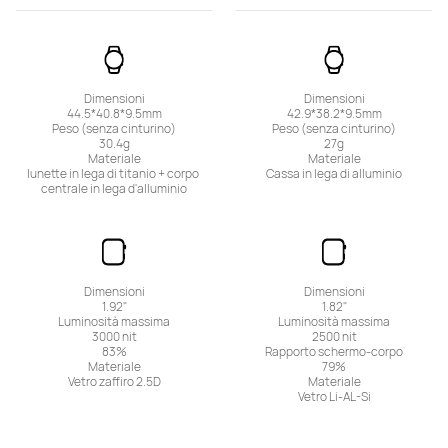
Dimensioni

Dimensioni

44.5*40.8*9.5mm

42.9*38.2*9.5mm

Peso (senza cinturino)

Peso (senza cinturino)

30.4g

27g

Materiale

Materiale

lunette in lega di titanio + corpo 
Cassa in lega di alluminio
centrale in lega d'alluminio
Dimensioni

Dimensioni

1.92"

1.82"

Luminosità massima

Luminosità massima

3000 nit

2500 nit

83%

Rapporto schermo-corpo

Materiale

79%

Vetro zaffiro 2.5D
Materiale

Vetro Li-AL-Si