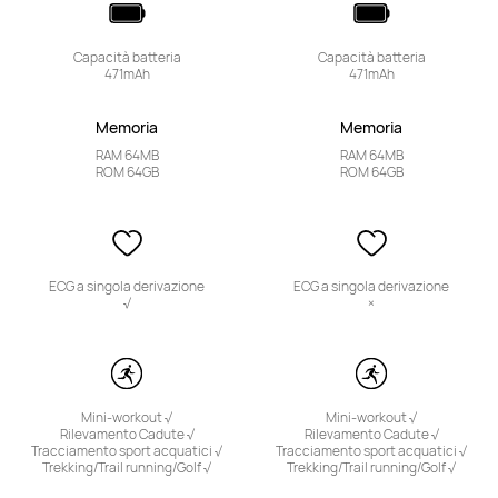
Capacità batteria

Capacità batteria

471mAh
471mAh
Memoria
Memoria
RAM 64MB

RAM 64MB

ROM 64GB
ROM 64GB
ECG a singola derivazione

ECG a singola derivazione

√
×
Mini-workout √

Mini-workout √

Rilevamento Cadute √

Rilevamento Cadute √

Tracciamento sport acquatici √

Tracciamento sport acquatici √

Trekking/Trail running/Golf √
Trekking/Trail running/Golf √