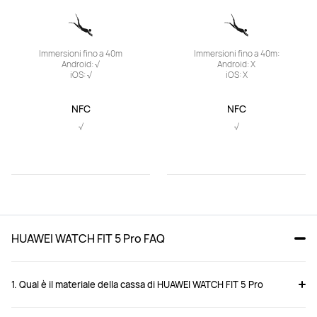
Immersioni fino a 40m

Immersioni fino a 40m:

Android: √

Android: X

iOS: √
iOS: X
NFC
NFC
√
√
HUAWEI WATCH FIT 5 Pro FAQ
1. Qual è il materiale della cassa di HUAWEI WATCH FIT 5 Pro