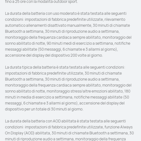
fino a 25 ore con la modalità outdoor sport.

La durata della batteria con uso moderato è stata testata alle seguenti 
condizioni: impostazioni di fabbrica predefinite utilizzate, rilevamento 
automatico allenamenti disattivato manualmente, 30 minuti di chiamate 
Bluetooth a settimana, 30 minuti di riproduzione audio a settimana, 
monitoraggio della frequenza cardiaca sempre abilitato, monitoraggio del 
sonno abilitato di notte, 90 minuti medi di esercizio a settimana, notifiche 
messaggi abilitate (50 messaggi, 6 chiamate e 3 allarmi al giorno), 
accensione del display del dispositivo 200 volte al giorno. 

La durata tipica della batteria è stata testata alle seguenti condizioni: 
impostazioni di fabbrica predefinite utilizzate, 30 minuti di chiamate 
Bluetooth a settimana, 30 minuti di riproduzione audio a settimana, 
monitoraggio della frequenza cardiaca sempre abilitato, monitoraggio del 
sonno abilitato di notte, monitoraggio stress/altre emozioni abilitato, 180 
minuti in media di esercizio a settimana, notifiche messaggi abilitate (50 
messaggi, 6 chiamate e 3 allarmi al giorno), accensione del display del 
dispositivo per un totale di 30 minuti al giorno.

La durata della batteria con AOD abilitata è stata testata alle seguenti 
condizioni: impostazioni di fabbrica predefinite utilizzate, funzione Always 
On Display (AOD) abilitata, 30 minuti di chiamate Bluetooth a settimana, 30 
minuti di riproduzione audio a settimana, monitoraggio della frequenza 