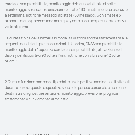
cardiaca sempre abilitato, monitoraggio del sonno abilitato di notte, 
monitoraggio stress/altre emozioni abilitato, 180 minuti i media di esercizio 
a settimana, notifiche messaggi abilitate (50 messaggi, 6 chiamate e 3 
allarmi al giorno), accensione del display del dispositivo per un totale di 30 
volte al giorno.

La durata tipica della batteria in modalità outdoor sport è stata testata alle 
seguenti condizioni: preimpostazioni di fabbrica, GNSS sempre abilitato, 
monitoraggio della frequenza cardiaca sempre abilitato, attivazione del 
display del dispositivo 90 volte all’ora, notifiche con vibrazione 12 volte 
all’ora."
2.Questa funzione non rende il prodotto un dispositivo medico. I dati ottenuti 
durante l'uso di questo dispositivo sono solo per uso personale e non sono 
destinati a diagnosi, prevenzione, monitoraggio, previsione, prognosi, 
trattamento o alleviamento di malattie.