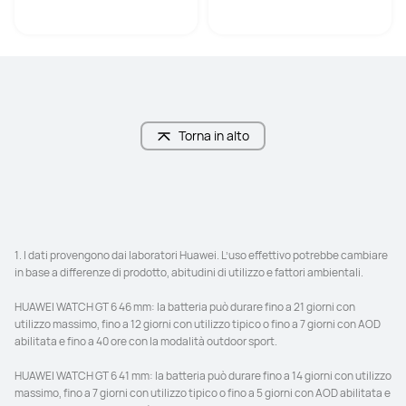
Torna in alto
1. I dati provengono dai laboratori Huawei. L’uso effettivo potrebbe cambiare 
in base a differenze di prodotto, abitudini di utilizzo e fattori ambientali.

HUAWEI WATCH GT 6 46 mm: la batteria può durare fino a 21 giorni con 
utilizzo massimo, fino a 12 giorni con utilizzo tipico o fino a 7 giorni con AOD 
abilitata e fino a 40 ore con la modalità outdoor sport.

HUAWEI WATCH GT 6 41 mm: la batteria può durare fino a 14 giorni con utilizzo 
massimo, fino a 7 giorni con utilizzo tipico o fino a 5 giorni con AOD abilitata e 