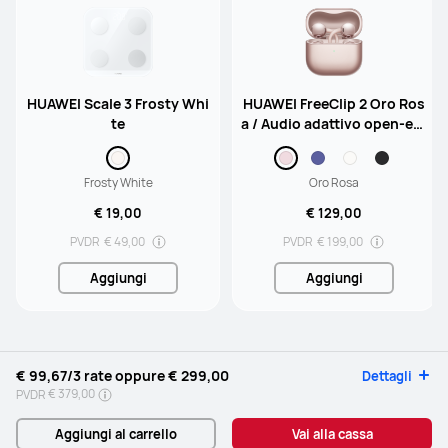
HUAWEI Scale 3 Frosty Whi
HUAWEI FreeClip 2 Oro Ros
te
a / Audio adattivo open-ear
/ 9 ore di riproduzione / Im
permeabilità IP57
Frosty White
Oro Rosa
€ 19,00
€ 129,00
PVDR
€ 49,00
PVDR
€ 199,00
Aggiungi
Aggiungi
€ 99,67
/3 rate oppure
€ 299,00
Dettagli
€ 379,00
PVDR
Aggiungi al carrello
Vai alla cassa