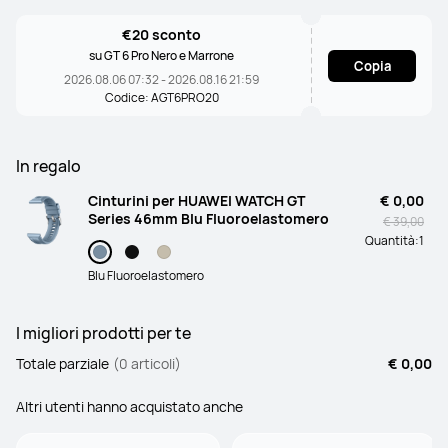
€20 sconto
su GT 6 Pro Nero e Marrone
Copia
2026.08.06 07:32 - 2026.08.16 21:59
Codice: AGT6PRO20
In regalo
Cinturini per HUAWEI WATCH GT
€ 0,00
Series 46mm Blu Fluoroelastomero
€ 39,00
Quantità:
1
Blu Fluoroelastomero
I migliori prodotti per te
Totale parziale
(0 articoli)
€ 0,00
Altri utenti hanno acquistato anche