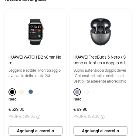
HUAWEI WATCH D2 48mm Ne
HUAWEI FreeBuds 6 Nero / S
ro
uono autentico a doppio driv
er
Leggero e sottile | Monitoraggio
Suono autentico a doppio driver
avanzato della salute 24h
| Chiamate stabili e cristalline |
Vestibilità aderente all’orecchio
Nero
Nero
€ 329,00
€ 99,90
PVDR
€ 399,00
PVDR
€ 159,00
Aggiungi al carrello
Aggiungi al carrello