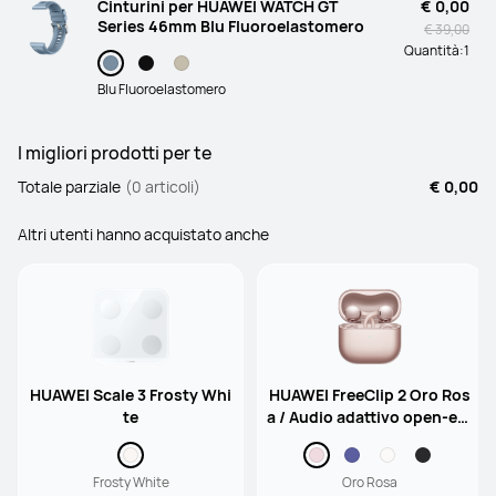
Cinturini per HUAWEI WATCH GT
€ 0,00
Series 46mm Blu Fluoroelastomero
€ 39,00
Quantità:
1
Blu Fluoroelastomero
I migliori prodotti per te
Totale parziale
(0 articoli)
€ 0,00
Altri utenti hanno acquistato anche
HUAWEI Scale 3 Frosty Whi
HUAWEI FreeClip 2 Oro Ros
te
a / Audio adattivo open-ear
/ 9 ore di riproduzione / Im
permeabilità IP57
Frosty White
Oro Rosa