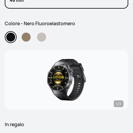
46 mm
Colore - Nero Fluoroelastomero
1/3
In regalo