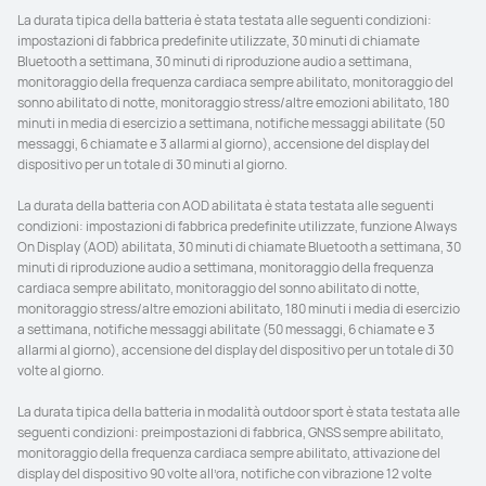
La durata tipica della batteria è stata testata alle seguenti condizioni: 
impostazioni di fabbrica predefinite utilizzate, 30 minuti di chiamate 
Bluetooth a settimana, 30 minuti di riproduzione audio a settimana, 
monitoraggio della frequenza cardiaca sempre abilitato, monitoraggio del 
sonno abilitato di notte, monitoraggio stress/altre emozioni abilitato, 180 
minuti in media di esercizio a settimana, notifiche messaggi abilitate (50 
messaggi, 6 chiamate e 3 allarmi al giorno), accensione del display del 
dispositivo per un totale di 30 minuti al giorno.

La durata della batteria con AOD abilitata è stata testata alle seguenti 
condizioni: impostazioni di fabbrica predefinite utilizzate, funzione Always 
On Display (AOD) abilitata, 30 minuti di chiamate Bluetooth a settimana, 30 
minuti di riproduzione audio a settimana, monitoraggio della frequenza 
cardiaca sempre abilitato, monitoraggio del sonno abilitato di notte, 
monitoraggio stress/altre emozioni abilitato, 180 minuti i media di esercizio 
a settimana, notifiche messaggi abilitate (50 messaggi, 6 chiamate e 3 
allarmi al giorno), accensione del display del dispositivo per un totale di 30 
volte al giorno.

La durata tipica della batteria in modalità outdoor sport è stata testata alle 
seguenti condizioni: preimpostazioni di fabbrica, GNSS sempre abilitato, 
monitoraggio della frequenza cardiaca sempre abilitato, attivazione del 
display del dispositivo 90 volte all’ora, notifiche con vibrazione 12 volte 