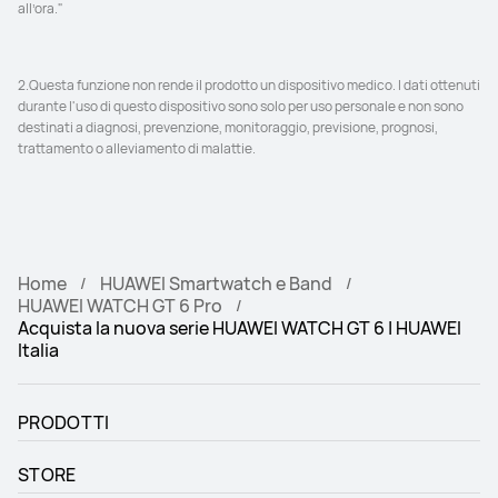
all’ora."
2.Questa funzione non rende il prodotto un dispositivo medico. I dati ottenuti 
durante l'uso di questo dispositivo sono solo per uso personale e non sono 
destinati a diagnosi, prevenzione, monitoraggio, previsione, prognosi, 
trattamento o alleviamento di malattie.
Home
HUAWEI Smartwatch e Band
HUAWEI WATCH GT 6 Pro
Acquista la nuova serie HUAWEI WATCH GT 6 | HUAWEI
Italia
PRODOTTI
STORE