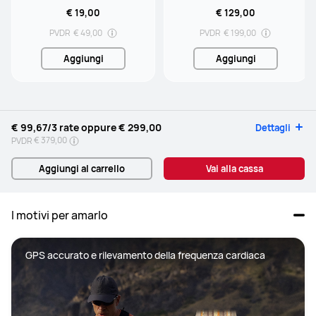
€ 19,00
€ 129,00
PVDR
€ 49,00
PVDR
€ 199,00
Aggiungi
Aggiungi
€ 99,67
/3 rate oppure
€ 299,00
Dettagli
€ 379,00
PVDR
Aggiungi al carrello
Vai alla cassa
I motivi per amarlo
GPS accurato e rilevamento della frequenza cardiaca