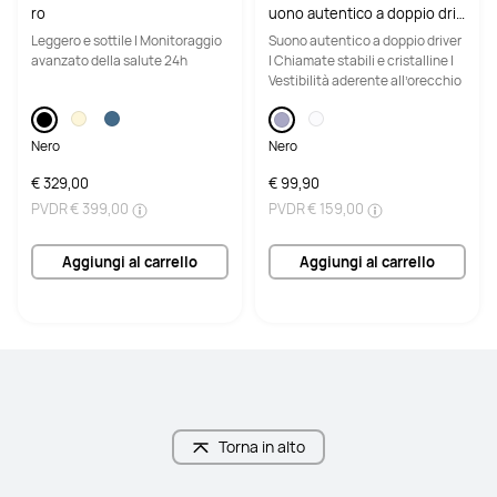
ro
uono autentico a doppio driv
er
Leggero e sottile | Monitoraggio
Suono autentico a doppio driver
avanzato della salute 24h
| Chiamate stabili e cristalline |
Vestibilità aderente all’orecchio
Nero
Nero
€ 329,00
€ 99,90
PVDR
€ 399,00
PVDR
€ 159,00
Aggiungi al carrello
Aggiungi al carrello
Torna in alto