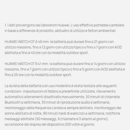
1. I dati provengono dai laboratori Huawei. L’uso effettivo potrebbe cambiare 
in base a differenze di prodotto, abitudini di utilizzo e fattori ambientali.

HUAWEI WATCH GT 6 46 mm: la batteria può durare fino a 21 giorni con 
utilizzo massimo, fino a 12 giorni con utilizzo tipico o fino a 7 giorni con AOD 
abilitata e fino a 40 ore con la modalità outdoor sport.

HUAWEI WATCH GT 6 41 mm: la batteria può durare fino a 14 giorni con utilizzo 
massimo, fino a 7 giorni con utilizzo tipico o fino a 5 giorni con AOD abilitata e 
fino a 25 ore con la modalità outdoor sport.

La durata della batteria con uso moderato è stata testata alle seguenti 
condizioni: impostazioni di fabbrica predefinite utilizzate, rilevamento 
automatico allenamenti disattivato manualmente, 30 minuti di chiamate 
Bluetooth a settimana, 30 minuti di riproduzione audio a settimana, 
monitoraggio della frequenza cardiaca sempre abilitato, monitoraggio del 
sonno abilitato di notte, 90 minuti medi di esercizio a settimana, notifiche 
messaggi abilitate (50 messaggi, 6 chiamate e 3 allarmi al giorno), 
accensione del display del dispositivo 200 volte al giorno. 
