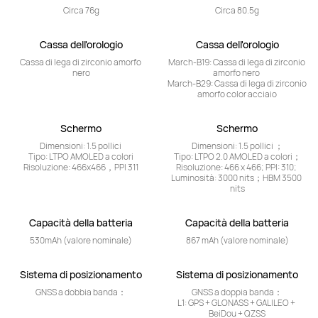
Circa 76g
Circa 80.5g
Cassa dell'orologio
Cassa dell'orologio
Cassa di lega di zirconio amorfo 
March-B19: Cassa di lega di zirconio 
nero
amorfo nero 

March-B29: Cassa di lega di zirconio 
amorfo color acciaio
Schermo
Schermo
Dimensioni: 1.5 pollici 

Dimensioni: 1.5 pollici ；

Tipo: LTPO AMOLED a colori

Tipo: LTPO 2.0 AMOLED a colori；

Risoluzione: 466x466，PPI 311
Risoluzione: 466 x 466; PPI: 310; 

Luminosità: 3000 nits；HBM 3500 
nits
Capacità della batteria
Capacità della batteria
530mAh (valore nominale)
867 mAh (valore nominale)
Sistema di posizionamento
Sistema di posizionamento
GNSS a dobbia banda：
GNSS a doppia banda：

L1: GPS + GLONASS + GALILEO + 
BeiDou + QZSS
