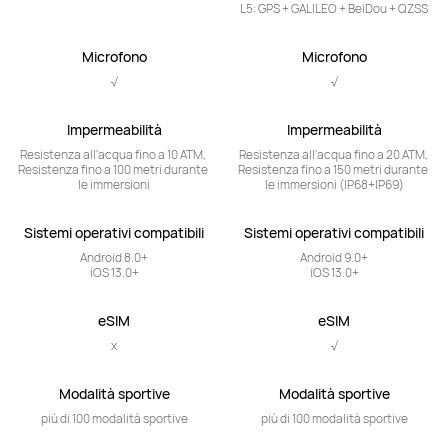
L5: GPS + GALILEO + BeiDou + QZSS
Microfono
Microfono
√
√
Impermeabilità
Impermeabilità
Resistenza all'acqua fino a 10 ATM, 
Resistenza all'acqua fino a 20 ATM, 
Resistenza fino a 100 metri durante 
Resistenza fino a 150 metri durante 
le immersioni
le immersioni (IP68+IP69)
Sistemi operativi compatibili
Sistemi operativi compatibili
Android 8.0+

Android 9.0+

iOS 13.0+
iOS 13.0+
eSIM
eSIM
x
√
Modalità sportive
Modalità sportive
più di 100 modalità sportive
più di 100 modalità sportive