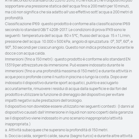
ATM secondo lo standard ISO 22810:2010, il che indica che il dispositivo può 
sopportare una pressione statica dell’acqua fino a 200 metri per 10 minuti, 
ma ciò non significa che sia adatto all’uso effettivo sott'acqua a 200 metri di 
profondità.

Classificazione IP69: questo prodotto è conforme alla classificazione IP69 
secondo lo standard GB/T 4208-2017. Le condizioni di prova IPX9 sono le 
seguenti: temperatura dell’acqua: 80 ± 5℃; flusso dell’acqua: 15 ± 1 L/min; 
pressione dell’acqua: 10.000 ± 500 kPa; angolo di spruzzatura: 0°, 30°, 60°, e 
90°, 30 secondi per ciascun angolo. Questo non indica protezione durante le 
docce con acqua calda.

Immersioni (fino a 150 metri): questo prodotto è conforme allo standard EN 
13319 per attrezzature da immersione. Può essere indossato durante le 
immersioni (fino a una profondità massima di 150 metri) e durante attività in 
acque poco profonde come il nuoto in piscina o lungo la costa. Dopo aver 
indossato il dispositivo durante sport acquatici, pulirlo e asciugarlo 
accuratamente, rimuovere i residui di acqua dalla superficie e dai fori del 
prodotto e utilizzare la funzione di drenaggio del dispositivo per evitare 
impatti negativi sulle prestazioni dell’orologio.

Il dispositivo non dovrebbe essere utilizzato nei seguenti contesti: (I danni al 
dispositivo causati dall’immersione in liquidi non sono coperti dalla garanzia 
se il dispositivo viene indossato in uno scenario inappropriato/attività 
inappropriata.)

a. Attività subacquee che superano la profondità di 150 metri.

b. Doccia calda, sorgenti calde, sauna (bagno turco) e durante altre attività 