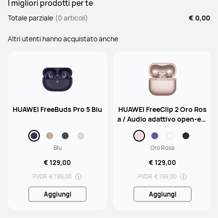
I migliori prodotti per te
Totale parziale
(0 articoli)
€ 0,00
Altri utenti hanno acquistato anche
HUAWEI FreeBuds Pro 5 Blu
HUAWEI FreeClip 2 Oro Ros
a / Audio adattivo open-ear
/ 9 ore di riproduzione / Im
permeabilità IP57
Blu
Oro Rosa
€ 129,00
€ 129,00
PVDR
€ 199,00
PVDR
€ 199,00
Aggiungi
Aggiungi