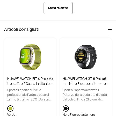
Mostra altro
Articoli consigliati
HUAWEI WATCH FIT 4 Pro / Ve
HUAWEI WATCH GT 6 Pro 46
tro zaffiro / Cassa in titanio e
mm Nero Fluoroelastomero /
cinturino verde / Fino a 10 gi
Vetro zaffiro e cassa in titani
Sport all'aperto di livello
Sport all’aperto avanzati |
orni di autonomia e compatib
o / Fino a 21 giorni di autono
professionale | Vetro a base di
Potenza della pedalata rilevata
ile con iOS e Android
mia / Compatibile con Androi
zaffiro & titanio | ECG | Durata
dal polso | Fino a 21 giorni di
d e iOS
della batteria fino a 10 giorni
autonomia della batteria
Verde
Nero Fluoroelastomero