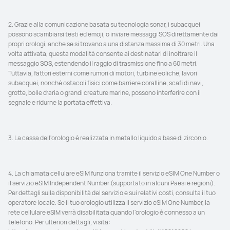
2. Grazie alla comunicazione basata su tecnologia sonar, i subacquei 
possono scambiarsi testi ed emoji, o inviare messaggi SOS direttamente dai 
propri orologi, anche se si trovano a una distanza massima di 30 metri. Una 
volta attivata, questa modalità consente ai destinatari di inoltrare il 
messaggio SOS, estendendo il raggio di trasmissione fino a 60 metri. 
Tuttavia, fattori esterni come rumori di motori, turbine eoliche, lavori 
subacquei, nonché ostacoli fisici come barriere coralline, scafi di navi, 
grotte, bolle d’aria o grandi creature marine, possono interferire con il 
segnale e ridurne la portata effettiva.
3. La cassa dell'orologio è realizzata in metallo liquido a base di zirconio.
4. La chiamata cellulare eSIM funziona tramite il servizio eSIM One Number o 
il servizio eSIM Independent Number (supportato in alcuni Paesi e regioni). 
Per dettagli sulla disponibilità del servizio e sui relativi costi, consulta il tuo 
operatore locale. Se il tuo orologio utilizza il servizio eSIM One Number, la 
rete cellulare eSIM verrà disabilitata quando l'orologio è connesso a un 
telefono. Per ulteriori dettagli, visita: 