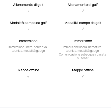
Allenamento di golf
Allenamento di golf
√
√
Modalità campo da golf
Modalità campo da golf
√
√
Immersione
Immersione
Immersione libera, ricreativa, 
Immersione libera, ricreativa, 
tecnica, modalità gauge
tecnica, modalità gauge, 
Comunicazione subacquea basata 
su sonar
Mappe offline
Mappe offline
√
√