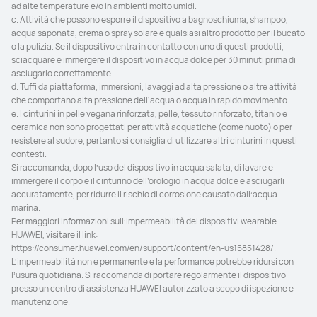
ad alte temperature e/o in ambienti molto umidi.

c. Attività che possono esporre il dispositivo a bagnoschiuma, shampoo, 
acqua saponata, crema o spray solare e qualsiasi altro prodotto per il bucato 
o la pulizia. Se il dispositivo entra in contatto con uno di questi prodotti, 
sciacquare e immergere il dispositivo in acqua dolce per 30 minuti prima di 
asciugarlo correttamente.

d. Tuffi da piattaforma, immersioni, lavaggi ad alta pressione o altre attività 
che comportano alta pressione dell'acqua o acqua in rapido movimento.

e. I cinturini in pelle vegana rinforzata, pelle, tessuto rinforzato, titanio e 
ceramica non sono progettati per attività acquatiche (come nuoto) o per 
resistere al sudore, pertanto si consiglia di utilizzare altri cinturini in questi 
contesti.

Si raccomanda, dopo l’uso del dispositivo in acqua salata, di lavare e 
immergere il corpo e il cinturino dell’orologio in acqua dolce e asciugarli 
accuratamente, per ridurre il rischio di corrosione causato dall’acqua 
marina.

Per maggiori informazioni sull’impermeabilità dei dispositivi wearable 
HUAWEI, visitare il link: 
https://consumer.huawei.com/en/support/content/en-us15851428/. 
L’impermeabilità non è permanente e la performance potrebbe ridursi con 
l’usura quotidiana. Si raccomanda di portare regolarmente il dispositivo 
presso un centro di assistenza HUAWEI autorizzato a scopo di ispezione e 
manutenzione.