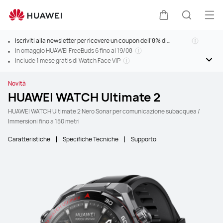
Apri
Carrello
Ricerca
Iscriviti alla newsletter per ricevere un coupon dell'8% di
sconto>
In omaggio HUAWEI FreeBuds 6 fino al 19/08
Include 1 mese gratis di Watch Face VIP
Novità
HUAWEI WATCH Ultimate 2
HUAWEI WATCH Ultimate 2 Nero Sonar per comunicazione subacquea /
Immersioni fino a 150 metri
Caratteristiche
Specifiche Tecniche
Supporto