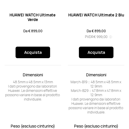
HUAWEI WATCH Ultimate 
HUAWEI WATCH Ultimate 2 Blu
Verde
Da € 899,00
Da € 899,00
PVDR
€ 999,00
Acquista
Acquista
Dimensioni
Dimensioni
48.5mm x 48.5mm x 13mm

March-B19：48.5mm x 48.5mm x 
I dati provengono dai laboratori 
12.9mm

Huawei. Le dimensioni effettive 
March-B29：47.8mm x 47.8mm x 
possono variare in base al prodotto 
12.9mm

individuale.
I dati provengono dai laboratori 
Huawei. Le dimensioni effettive 
possono variare in base al prodotto 
individuale.
Peso (escluso cinturino)
Peso (escluso cinturino)