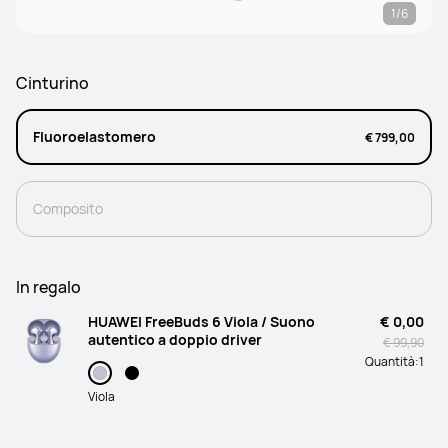
1/6
Cinturino
Fluoroelastomero
€ 799,00
Composito
In regalo
HUAWEI FreeBuds 6 Viola / Suono
€ 0,00
autentico a doppio driver
€ 99,90
Quantità:
1
Viola