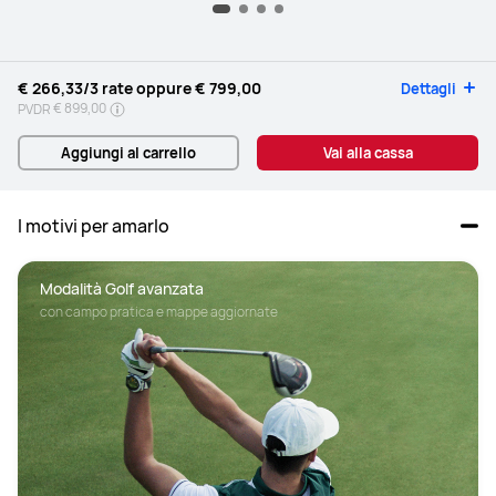
€ 266,33
/3 rate oppure
€ 799,00
Dettagli
€ 899,00
PVDR
Aggiungi al carrello
Vai alla cassa
I motivi per amarlo
Modalità Golf avanzata
con campo pratica e mappe aggiornate