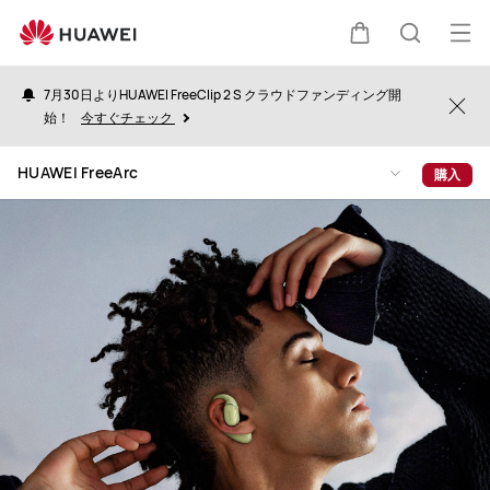
HUAWEI
FreeArc
オ
カ
検
ー
7月30日よりHUAWEI FreeClip 2 S クラウドファンディング開
プ
Clo
始！
今すぐチェック
ー
索
ン
HUAWEI FreeArc
購入
メ
ト
ニ
ュ
ー