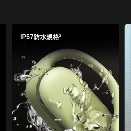
57防水規格
快適な通
2