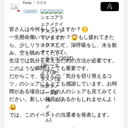
Fiona
管理者
替
NEWS
レビュー
サポート
Level 5
え
る
コ
皆さんは今何をしていますか？
ツ
一生懸命働いていますか？
もし疲れてきた
を
ら、少しリラックスして、深呼吸をし、水を飲
シ
み、空を眺めてください。
ェ
生活では気分を変えるための方法が必要です。
ア
し
このような瞬間はとても重要です。
て、
だからこそ、皆さんの「気分を切り替えるコ
新
ツ」のシェアにもとても感謝しています。お時
製
間がある場合は、他の人のシェアも見てみてく
品
ださい。新しい発見があるかもしれませんよ！
を
ゲ
では、このイベントの当選者を発表します。
ッ
ト