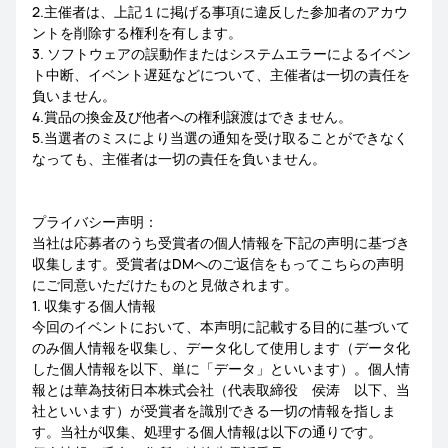
2.主催者は、上記１に掲げる事項に違反した参加者のアカウ
ントを削除する権利を有します。
3. ソフトウェアの誤動作またはシステムエラーによるイベン
ト中断、イベント遅延などについて、主催者は一切の責任を
負いません。
4.賞品の換金及び他者への権利譲渡はできません。
5.当選者のミスにより当選の通知を受け取ることができなく
なっても、主催者は一切の責任を負いません。
プライバシー声明：
当社は応募者のうち受賞者の個人情報を下記の声明に基づき
収集します。受賞者はDMへのご返信をもってこちらの声明
にご同意いただけたものと見做されます。
1. 収集する個人情報
今回のイベントにおいて、本声明に記載する目的に基づいて
のみ個人情報を収集し、データ化して使用します（データ化
した個人情報を以下、単に「データ」といいます）。個人情
報とは華為技術日本株式会社（代表取締役 侯涛 以下、当
社といいます）が受賞者を識別できる一切の情報を指しま
す。当社が収集、処理する個人情報は以下の通りです。