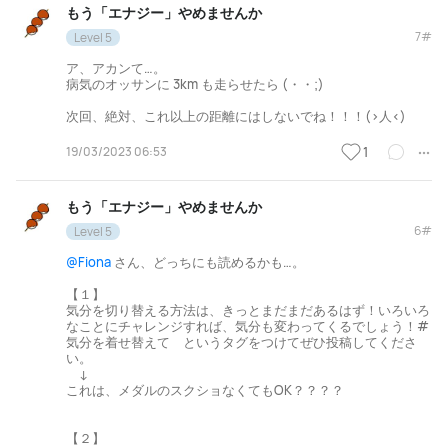
もう「エナジー」やめませんか
7#
Level 5
ア、アカンて…。
病気のオッサンに 3km も走らせたら (・・;)
次回、絶対、これ以上の距離にはしないでね！！！(>人<)
19/03/2023 06:53
1
もう「エナジー」やめませんか
6#
Level 5
@Fiona
さん、どっちにも読めるかも…。
【１】
気分を切り替える方法は、きっとまだまだあるはず！いろいろ
なことにチャレンジすれば、気分も変わってくるでしょう！#
気分を着せ替えて というタグをつけてぜひ投稿してくださ
い。
↓
これは、メダルのスクショなくてもOK？？？？
【２】