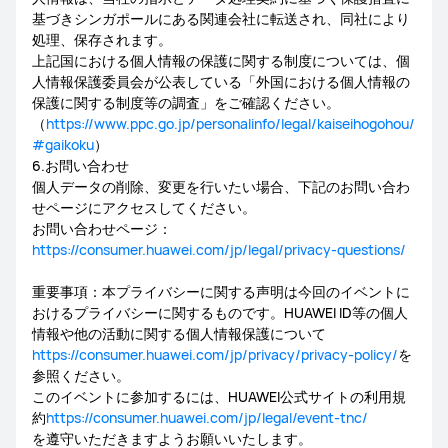
基づきシンガポールにある関連会社に転送され、同社により
処理、保存されます。
上記国における個人情報の保護に関する制度については、個
人情報保護委員会が公表している「外国における個人情報の
保護に関する制度等の調査」をご確認ください。
（
https://www.ppc.go.jp/personalinfo/legal/kaiseihogohou/
#gaikoku
）
6.お問い合わせ
個人データの削除、変更を行いたい場合、下記のお問い合わ
せページにアクセスしてください。
お問い合わせページ：
https://consumer.huawei.com/jp/legal/privacy-questions/
重要事項：本プライバシーに関する声明は今回のイベントに
おけるプライバシーに関するものです。HUAWEI ID等の個人
情報や他の活動に関する個人情報保護について
https://consumer.huawei.com/jp/privacy/privacy-policy/
を
参照ください。
このイベントに参加するには、HUAWEI公式サイトの利用規
約
https://consumer.huawei.com/jp/legal/event-tnc/
を遵守いただきますようお願いいたします。