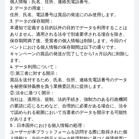
個人情報：氏名、住所、連絡先電話番号。
2. データの用途：
住所、氏名、電話番号は賞品の発送にのみ使用します。
3. データの保存期間：
本通知で定義する目的以外の目的でデータを利用することは
ありません。適用される法令で別途要求される場合を除き、
保存期間満了後、受賞者の個人情報は削除します。今回のイ
ベントにおける個人情報の保存期間は以下の通りです。
キャンペーンの賞品の発送が完了してから1ヵ月以内に削除し
ます。
4. データ利用について：
①.第三者に対する開示：
賞品を送付するため、氏名、住所、連絡先電話番号のデータ
を秘密保持義務を負う業務委託先に提供します。
②.法令に基づく開示：
当社は、適用法、規制、法的手続き、強制力のある行政機関
の要請に応じるためなど、合理的に必要がある場合に、法令
で認められる範囲において当選者のデータを開示する可能性
があります。
5．日本国外における個人情報の処理：
ユーザーが本プラットフォームを訪問する際に取得された個
人情報は、当社の指示とデータ処理契約に基づく保護措置に