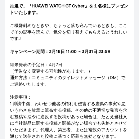
抽選で、『HUAWEI WATCH GT Cyber』を１名様にプレゼン
トいたします。
ご機嫌斜めなときや、ちょっと落ち込んでいるときも、ここ
でその記事を読んで、気分を切り替えてもらえるとうれしい
ですJ
キャンペーン期間：3月16日 11:00 ～3月31日 23:59
結果発表の予定日：4月7日
（予告なく変更する可能性があります。）
通知方法：コミュニティのダイレクトメッセージ（DM）で
ご連絡いたします。
注意事項：
1.誹謗中傷、わいせつ他者の権利を侵害する虚偽の事実や悪
いうわさを故意に流布する投稿、その他の不適切な発言を含
む投稿や法令に違反する投稿があった場合は、たとえ当社又
は当社製品に関する投稿と関係がない場合でも失格とさせて
いただきます。代理人、第三者、または複数のアカウントを
通じて送信された投稿に基づく応募も無効となります。