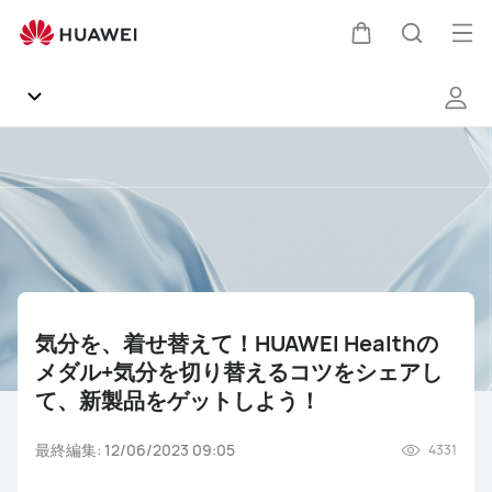
気
分
オ
カ
検
を、
ー
着
プ
せ
ー
索
替
ン
Communityホーム
え
メ
ト
て！
ニ
お知らせ
HUAWEI
ュ
Health
の
ー
製品
メ
ダ
気分を、着せ替えて！HUAWEI Healthの
ソフトウェア
ル
メダル+気分を切り替えるコツをシェアし
+気
て、新製品をゲットしよう！
分
雑談
NEWS
知恵袋
関連動画
よくあるご質問（FAQ）
を
最終編集: 12/06/2023 09:05
4331
切
ギャラリー
り