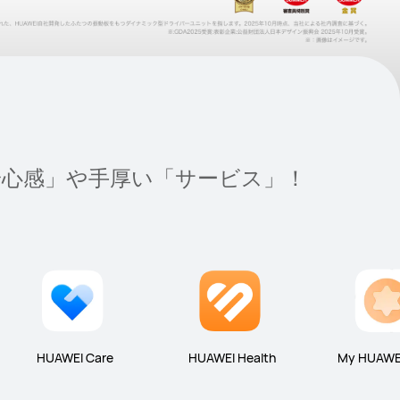
安心感」や手厚い「サービス」！
HUAWEI Care
HUAWEl Health
My HUAW
ト