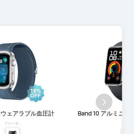
 D2ウェアラブル血圧計
Band 10 アルミニ
ットブ
フリーギフト
追加購