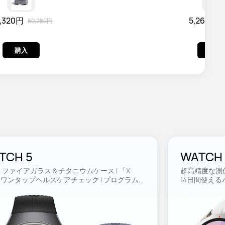
,320円
5,260円
60,280円
購入
購入
TCH 5
WATCH 
ファイアガラス＆チタニウムケース | 「X-
超高精度な測位
」ワンタップヘルスケアチェック | プログラム
14日間使え
承認取得した心電図機能