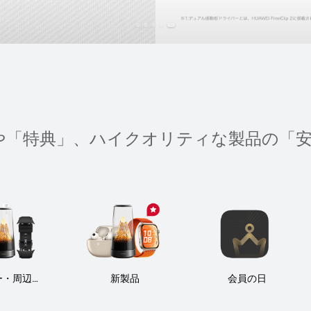
や「特典」、ハイクオリティな製品の「
ー・周辺機
新製品
会員の日
器