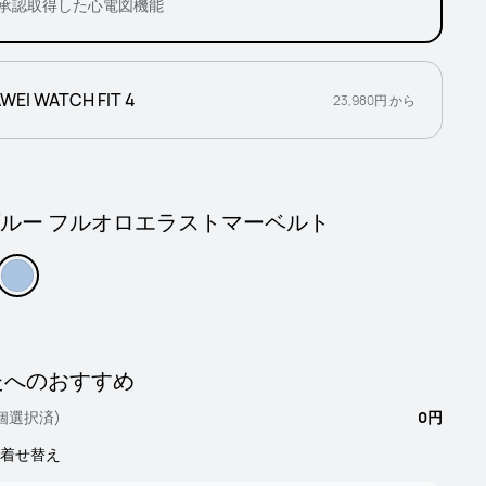
承認取得した心電図機能
WEI WATCH FIT 4
23,980円 から
 ブルー フルオロエラストマーベルト
たへのおすすめ
 個選択済)
0円
着せ替え