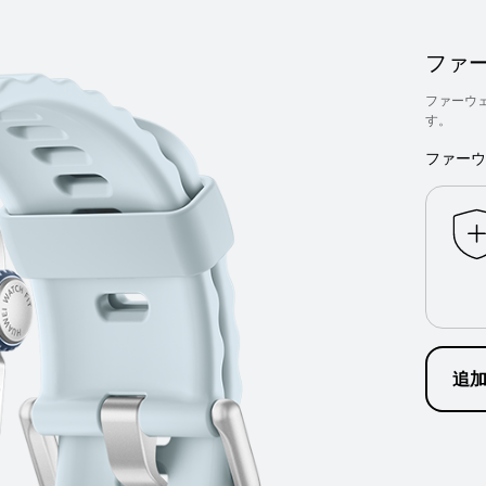
ファ
ファーウ
す。
ファーウ
追