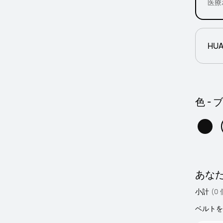
医療
HUA
色 -
あな
小計
(0
ベルトを