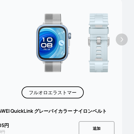
フルオロエラストマー
AWEI QuickLink グレーバイカラー ナイロンベルト
05円
追加
60円