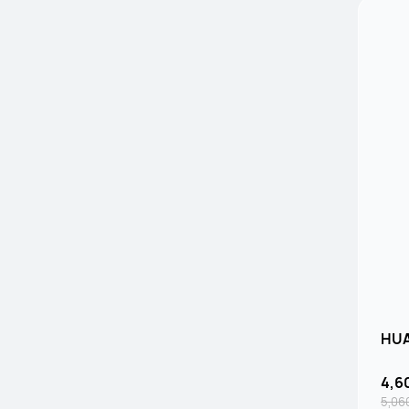
HU
4,6
5,0