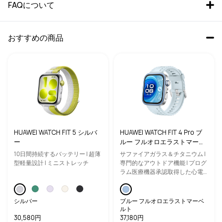
FAQについて
おすすめの商品
HUAWEI WATCH FIT 5 シルバ
HUAWEI WATCH FIT 4 Pro ブ
ー
ルー フルオロエラストマーベ
ルト【即納】
10日間持続するバッテリー | 超薄
サファイアガラス＆チタニウム |
型軽量設計 | ミニストレッチ
専門的なアウトドア機能 | プログ
ラム医療機器承認取得した心電
図機能 | パワフルなバッテリー
シルバー
ブルー フルオロエラストマーベ
ルト
30,580円
37,180円