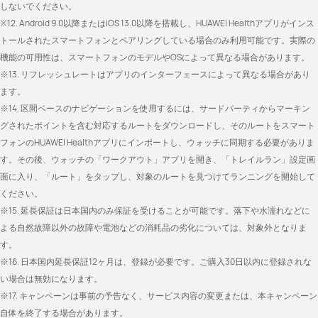
しないでください。
※12. Android 9.0以降またはiOS 13.0以降を搭載し、HUAWEI Healthアプリがインス
トールされたスマートフォンとペアリングしている場合のみ利用可能です。実際の
機能の可用性は、スマートフォンのモデルやOSによって異なる場合があります。
※13. リフレッシュレートはアプリのインターフェースによって異なる場合があり
ます。
※14. 区間ベースのナビゲーションを使用するには、サードパーティからマーキン
グされたポイントを含む対応するルートをダウンロードし、そのルートをスマート
フォンのHUAWEI Healthアプリにインポートし、ウォッチに同期する必要がありま
す。その後、ウォッチの「ワークアウト」アプリを開き、「トレイルラン」設定画
面に入り、「ルート」をタップし、対象のルートを見つけてランニングを開始して
ください。
※15. 延長保証は日本国内のみ保証を受けることが可能です。落下や水濡れなどに
よる自然故障以外の故障や電池などの消耗品の劣化については、対象外となりま
す。
※16. 日本国内延長保証12ヶ月は、登録が必要です。ご購入30日以内に登録されな
い場合は無効になります。
※17. キャンペーンは事前の予告なく、サービス内容の変更または、本キャンペーン
自体を終了する場合があります。