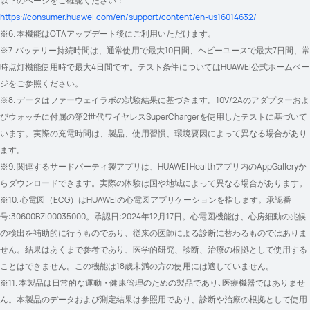
以下のページをご確認ください：
https://consumer.huawei.com/en/support/content/en-us16014632/
※6. 本機能はOTAアップデート後にご利用いただけます。
※7. バッテリー持続時間は、通常使用で最大10日間、ヘビーユースで最大7日間、常
時点灯機能使用時で最大4日間です。テスト条件についてはHUAWEI公式ホームペー
ジをご参照ください。
※8. データはファーウェイラボの試験結果に基づきます。10V/2Aのアダプターおよ
びウォッチに付属の第2世代ワイヤレスSuperChargerを使用したテストに基づいて
います。実際の充電時間は、製品、使用習慣、環境要因によって異なる場合があり
ます。
※9. 関連するサードパーティ製アプリは、HUAWEI Healthアプリ内のAppGalleryか
らダウンロードできます。実際の体験は国や地域によって異なる場合があります。
※10. 心電図（ECG）はHUAWEIの心電図アプリケーションを指します。承認番
号:30600BZI00035000。承認日:2024年12月17日。心電図機能は、心房細動の兆候
の検出を補助的に行うものであり、従来の医師による診断に替わるものではありま
せん。結果はあくまで参考であり、医学的研究、診断、治療の根拠として使用する
ことはできません。この機能は18歳未満の方の使用には適していません。
※11. 本製品は日常的な運動・健康管理のための製品であり､医療機器ではありませ
ん。本製品のデータおよび測定結果は参照用であり、診断や治療の根拠として使用