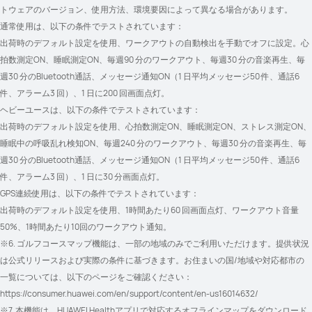
トウェアのバージョン、使用方法、環境要因によって異なる場合があります。
通常使用は、以下の条件でテストされています：
出荷時のデフォルト設定を使用、ワークアウトの自動検出を手動でオフに設定。心
拍数測定ON、睡眠測定ON、毎週90 分のワークアウト、毎週30 分の音楽再生、毎
週30 分のBluetooth通話、メッセージ通知ON（1 日平均メッセージ50 件、通話6 
件、アラーム3 回）、1 日に200 回画面点灯。
ヘビーユースは、以下の条件でテストされています：
出荷時のデフォルト設定を使用、心拍数測定ON、睡眠測定ON、ストレス測定ON、
睡眠中の呼吸乱れ検知ON、毎週240 分のワークアウト、毎週30 分の音楽再生、毎
週30 分のBluetooth通話、メッセージ通知ON（1 日平均メッセージ50 件、通話6 
件、アラーム3 回）、1 日に30 分画面点灯。
GPS連続使用は、以下の条件でテストされています：
出荷時のデフォルト設定を使用、1時間あたり60 回画面点灯、ワークアウト音量
50%、1時間あたり10回のワークアウト通知。
※6. ゴルフコースマップ機能は、一部の地域のみでご利用いただけます。提供状況
は公式リリースおよび実際の条件に基づきます。お住まいの国/地域や対応都市の
一覧については、以下のページをご確認ください：
https://consumer.huawei.com/en/support/content/en-us16014632/
※7. 本機能は、HUAWEI Healthアプリで対応するオフラインマップをダウンロード