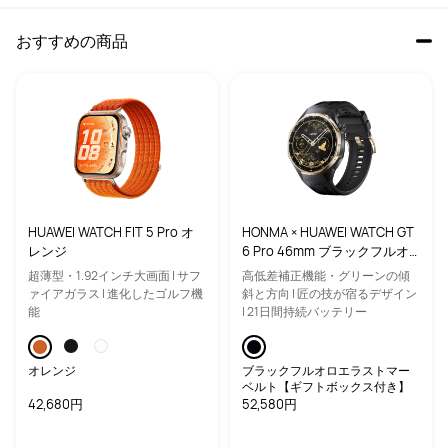
に応じて、プランを動的に調整し、より安全かつ効率的な目標達成をサポー
標準のナイロン製スポーツベルトに加え、公式のフッ素ゴム製ベルトを
1
トします。
本同梱しており、利用シーンに合わせて付け替えてお使いいただけます。
おすすめの商品
本製品には、日本、中国（本土・香港・マカオ）、マレーシア、フィリピ
ン、タイ、インドネシア、カンボジア、シンガポール、ベトナムを対象とし
た「アジア地域製品保証
1
年」が付帯します。また、製品受取後
30
日以内に
「アフターサービス特典」の日本国内１年延長保証製品シリアル番号を登録
することで、保証期間を無料で
1
年間延長することができます（合計
2
年
間）。
詳細は
HUAWEI
公式サイト＞サポート関連＞人気のイベントおすすめ＞アフタ
ーサービス特典でご確認ください。
HUAWEI WATCH FIT 5 Pro オ
HONMA × HUAWEI WATCH GT
レンジ
6 Pro 46mm ブラックフルオ
ロエラストマーベルト【ギフ
超薄型・1.92インチ大画面 | サフ
高低差補正機能・グリーンの傾
トボックス付き】
ァイアガラス | 進化したゴルフ機
斜と方向 | 匠の技が宿るデザイン
能
| 21日間持続バッテリー
オレンジ
ブラックフルオロエラストマー
ベルト【ギフトボックス付き】
42,680円
52,580円