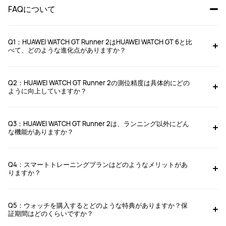
FAQについて
Q1：HUAWEI WATCH GT Runner 2はHUAWEI WATCH GT 6と比
べて、どのような進化点がありますか？
軽量化デザイン：本体重量はわずか約
34.5g
。長時間のランニングでも快
適に装着できます。
Q2：HUAWEI WATCH GT Runner 2の測位精度は具体的にどの
ように向上していますか？
GPS
精度のさらなる向上：新しい測位アルゴリズムを採用し、複雑な環境で
もランナーのルートを精確に記録します。
3D
フローティングアンテナとスマート
X-DR
測位アルゴリズムにより、
測位精度が約
20%
向上。建物の多いエリアやトンネル内でも、一歩一歩の軌
Q3：HUAWEI WATCH GT Runner 2は、ランニング以外にどん
マラソンモードと新しいトレーニングプランを搭載：レースペースやトレー
跡を精確に記録します。
な機能がありますか？
ニング周期の計画をサポートし、トレーニングとレースをより計画的に行え
ます。
HUAWEI WATCH GT Runner 2
は超高精度・超軽量、ランニングウォッチ
HUAWEI WATCH GT Runner 2
の常識を覆す一台。ランナーのために設計された超軽量チタン製スマートウ
は、ランナーのために設計されたスポーツウォ
Q4：スマートトレーニングプランはどのようなメリットがあ
ッチであり、あらゆるトレーニングやレースをサポートします。
ォッチ。ゴルフ、登山、そして日々の健康管理、ランニングだけにとどまら
りますか？
ないポテンシャルを秘めています。
ランナーの目標と過去のパフォーマンスに基づき、インターバル走、ペ
ース走、
LSD
（ロング
・
スロー
・
ディスタンス）、筋力トレーニングを含む
Q5：ウォッチを購入するとどのような特典がありますか？保
パーソナライズされたトレーニングプランを作成、予想完走
タイム
を提供し
証期間はどのくらいですか？
ます。トレーニング中は、トレーニングステータス、回復状況、週間運動量