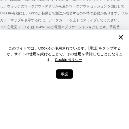
し、ウォッチのワークアウトアプリから屋外ワークアウトセッションを開始して
GNSSを有効にし、GNSSが起動して測位が成功するのを待つ必要があります。フル
カラーマップを表示するには、データカードを上下にスワイプしてください。
※8. 心電図（ECG）はHUAWEIの心電図アプリケーションを指します。承認番
号:30600BZI00035000。承認日:2024年12月17日。心電図機能は、心房細動の兆候
の検出を補助的に行うものであり、従来の医師による診断に替わるものではありま
せん。結果はあくまで参考であり、医学的研究、診断、治療の根拠として使用する
このサイトでは、Cookieが使用されています。[承諾]をタップする
か、サイトの使用を続けることで、その使用を承諾したことになりま
ことはできません。
す。
Cookieポリシー
※9. 本機能は、Android 9.0/iOS 13.0以降を搭載したスマートフォンとペアリング
し、HUAWEI Health アプリをインストールした場合にのみ利用できます。実際に利
承諾
用可能な機能は、スマホのモデルおよびオペレーティングシステムによって異なる
場合があります。
※10.本機能は日常的な運動・健康管理のための製品であり､医療機器ではありませ
ん。本製品のデータは医療行為または精度を要する業務・専門的な計測には使用い
ただけません。本製品及び関連アプリの「健康管理」にかかわる機能は、個人の健
康の増進を目的とするものであり、疾病の診断、予防や治療を目的とするものでは
ありません。健康管理や生活習慣にかかわる表示や助言は健康な方への一般的なも
のであり、個別の事情や医師の指示、治療計画がある場合にはそれらを優先してく