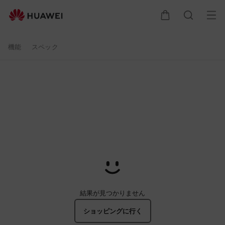
HUAWEI
オ
カート
検索
WATCH
機能
スペック
D
ウ
ェ
ア
ラ
ブ
結果が見つかりません
ル
ショッピングに行く