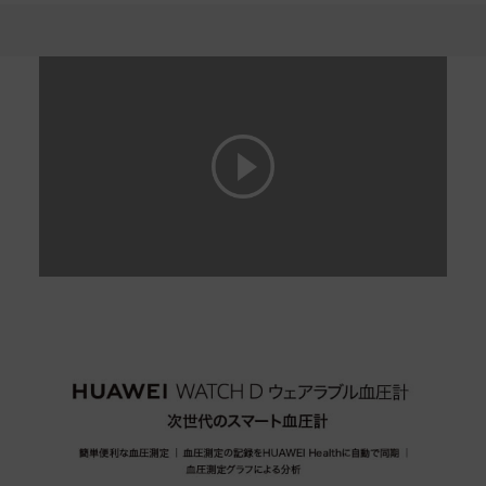
血
圧
計
を
購
入-
HUAWEI
JP