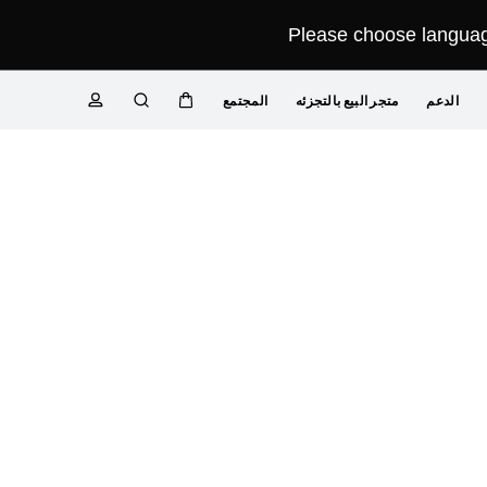
Please choose language
الدعم
متجر البيع بالتجزئه
المجتمع
عربة
البحث
ملف
تعريفي