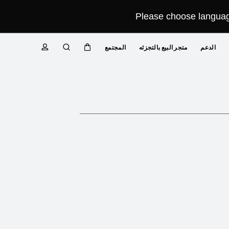
Please choose language
الدعم
متجر البيع بالتجزئه
المجتمع
عربة
البحث
ملف
تعريفي