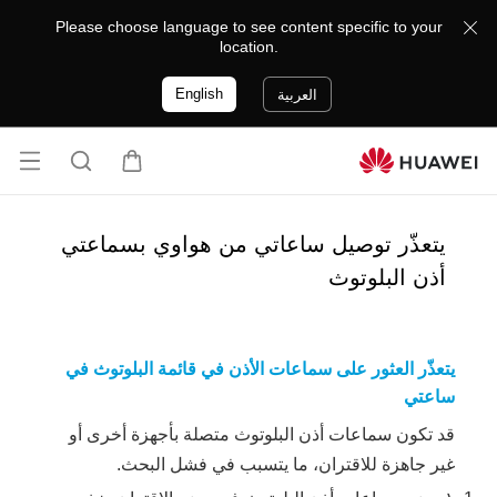
Please choose language to see content specific to your
location.
English
العربية
فتح
ع
ا
القا
ر
ل
ئمة
ب
ب
يتعذّر توصيل ساعاتي من هواوي بسماعتي
ة
ح
أذن البلوتوث
ث
يتعذّر العثور على سماعات الأذن في قائمة البلوتوث في
ساعتي
قد تكون سماعات أذن البلوتوث متصلة بأجهزة أخرى أو
غير جاهزة للاقتران، ما يتسبب في فشل البحث.