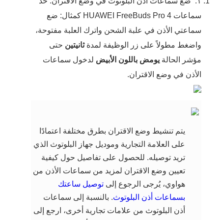
١.
ضع سماعات أذن البلوتوث في وضع الاقتران. خذ
سماعات HUAWEI FreeBuds Pro 4 كمثال: ضع
سماعتي الأذن في علبة الشحن واترك العلبة مفتوحة،
واضغط مطولاً على زر الوظيفة لمدة
ثانيتين
حتى
مؤشر الحالة
يومض باللون الأبيض
لدخول سماعات
الأذن في وضع الاقتران.
يتم تنشيط وضع الاقتران بطرق مختلفة اعتمادًا
على العلامة التجارية وموديل جهاز البلوتوث الذي
تريد توصيله. للحصول على تفاصيل حول كيفية
تعيين وضع الاقتران لمزيد من سماعات الأذن من
هواوي، يُرجى الرجوع إلى
توصيل ساعتك
بسماعات أذن البلوتوث
. بالنسبة إلى سماعات
أذن البلوتوث من علامات تجارية أخرى، ارجع إلى