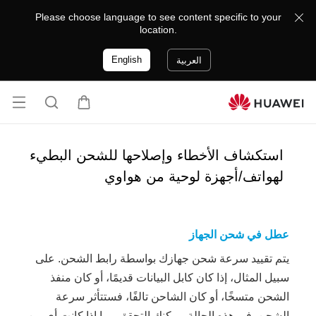
Please choose language to see content specific to your
location.
English
العربية
فتح
ع
ا
القا
ر
ل
ئمة
ب
ب
استكشاف الأخطاء وإصلاحها للشحن البطيء
ة
ح
لهواتف/أجهزة لوحية من هواوي
ث
عطل في شحن الجهاز
يتم تقييد سرعة شحن جهازك بواسطة رابط الشحن. على
سبيل المثال، إذا كان كابل البيانات قديمًا، أو كان منفذ
الشحن متسخًا، أو كان الشاحن تالفًا، فستتأثر سرعة
الشحن. في هذه الحالة، يمكنك التحقق مما إذا كانت أي من