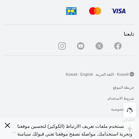
تابعنا
Kuwait - اللغة العربية
Kuwait - English
خريطة الموقع
شروط الاستخدام
بيان الخصوصية
الكوكيز
نستخدم ملفات تعريف الارتباط (الكوكيز) لتحسين موقعنا
حقوق النشر © 2026-1998 شركة أجهزة هواوي المحدودة. جميع الحقوق محفوظة.
وتجربة استخدامك. مواصلة تصفح موقعنا تعني قبولك سياسة