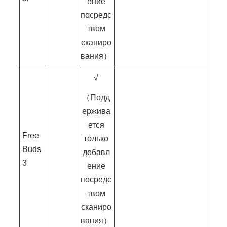
ение
посредс
твом
сканиро
вания）
√
（Подд
ержива
ется
Free
только
Buds
добавл
3
ение
посредс
твом
сканиро
вания）