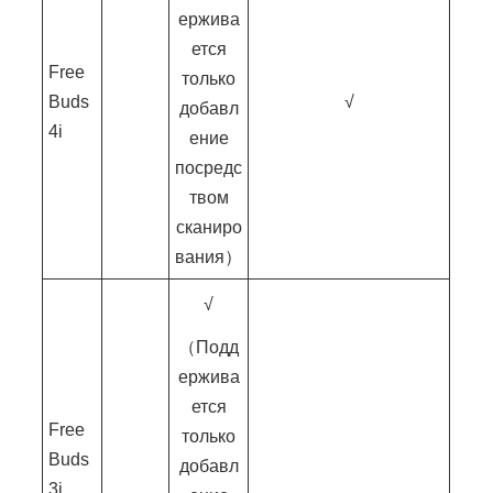
ержива
ется
Free
только
Buds
√
добавл
4i
ение
посредс
твом
сканиро
вания）
√
（Подд
ержива
ется
Free
только
Buds
добавл
3i