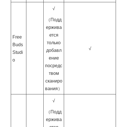
√
（Подд
ержива
ется
Free
только
Buds
√
добавл
Studi
ение
o
посредс
твом
сканиро
вания）
√
（Подд
ержива