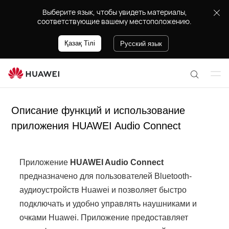
Выберите язык, чтобы увидеть материалы,
соответствующие вашему местоположению.
Қазақ Тілі
Русский язык
От
П
кр
о
ыт
Описание функций и использование
и
ь
с
приложения HUAWEI Audio Connect
ме
к
ню
п
о
Приложение
HUAWEI Audio Connect
с
предназначено для пользователей Bluetooth-
а
аудиоустройств Huawei и позволяет быстро
й
подключать и удобно управлять наушниками и
т
очками Huawei. Приложение предоставляет
у