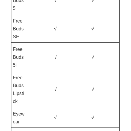
Buds
√
√
5
Free
Buds
√
√
SE
Free
Buds
√
√
5i
Free
Buds
√
√
Lipsti
ck
Eyew
√
√
ear