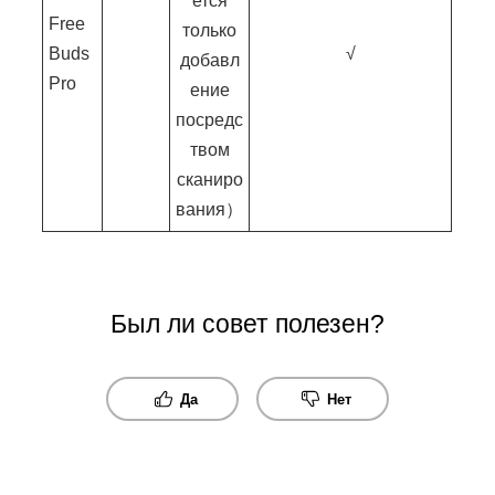
ется
Free
только
Buds
√
добавл
Pro
ение
посредс
твом
сканиро
вания）
Был ли совет полезен?
Да
Нет