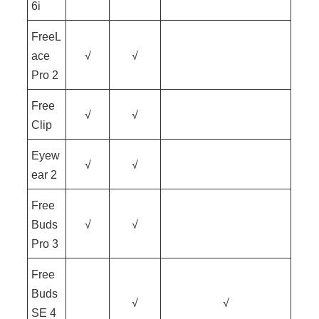
6i
FreeL
ace
√
√
Pro 2
Free
√
√
Clip
Eyew
√
√
ear 2
Free
Buds
√
√
Pro 3
Free
Buds
√
√
SE 4