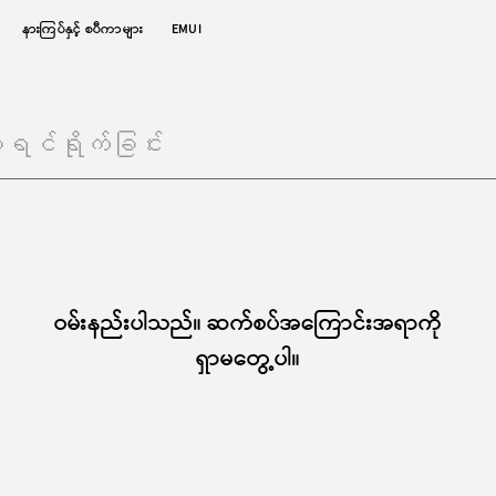
နားကြပ်နှင့် စပီကာများ
EMUI
ဝမ်းနည်းပါသည်။ ဆက်စပ်အကြောင်းအရာကို
ရှာမတွေ့ပါ။