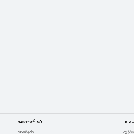
အထောက်အပံ့
HUAW
အာမခံမူဝါဒ
ကျွန်ုပ