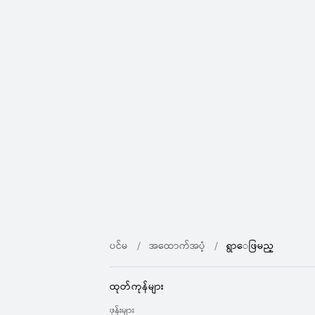
ပင်မ
အထောက်အပံ့
ရွာေဖြမည္
ထုတ်ကုန်များ
ဖုန်းများ