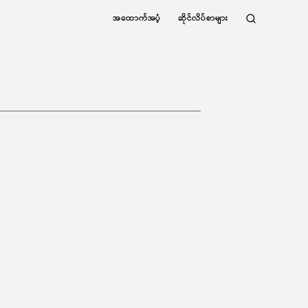
အထောက်အပံ့
ဆိုင်လိပ်စာများ
ရှာဖွေ
ရန်