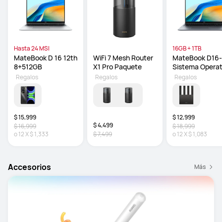
Hasta 24 MSI
16GB + 1TB
MateBook D 16 12th 
WiFi 7 Mesh Router 
MateBook D16-S
8+512GB
X1 Pro Paquete
Sistema Operat
Regalos
Regalos
Regalos
$ 15,999
$ 12,999
$ 4,499
$ 16,999
$ 18,999
o
12
X
$ 1,333
$ 7,499
o
12
X
$ 1,083
Accesorios
Más