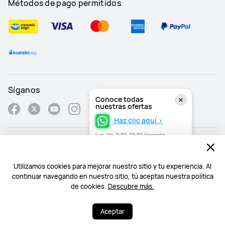
Métodos de pago permitidos
Síganos
Conoce todas
nuestras ofertas
Haz clic aquí >
Lun–Vie, 9:00–22:00 (excepto
festivos)
Mexico - Español
Utilizamos cookies para mejorar nuestro sitio y tu experiencia. Al
Mapa del Sitio
continuar navegando en nuestro sitio, tú aceptas nuestra política
de cookies.
Descubre más.
Términos de Uso
¿Necesitas ayuda? Estoy a tu disposición.
¿Necesitas ayuda? Estoy a tu disposición.
Declaración de privacidad
Aceptar