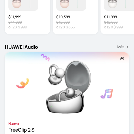
$ 11,999
$ 10,399
$ 11,999
$ 14,999
$ 12,999
$ 12,999
o
12
X
$ 999
o
12
X
$ 866
o
12
X
$ 999
HUAWEI Audio
Más
Nuevo
FreeClip 2 S