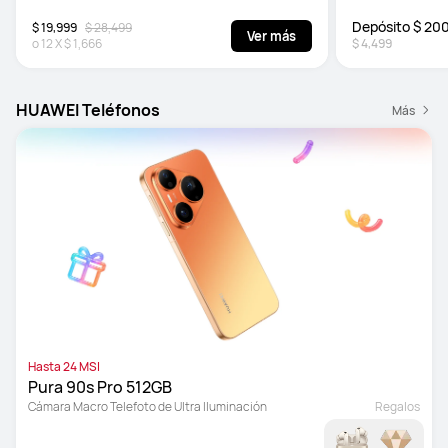
Depósito $ 20
$ 19,999
$ 28,499
Ver más
o
12
X
$ 1,666
$ 4,499
HUAWEI Teléfonos
Más
Hasta 24 MSI
Pura 90s Pro 512GB
Cámara Macro Telefoto de Ultra Iluminación
Regalos