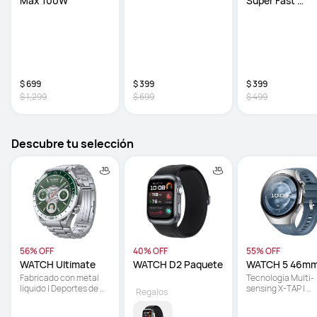
Max 100W
Super Fast 
Charging Base
$ 699
$ 399
$ 399
$ 1,299
$ 699
$ 499
Descubre tu selección
56% OFF
40% OFF
55% OFF
WATCH Ultimate
WATCH D2 Paquete
WATCH 5 46m
Fabricado con metal 
Tecnología Multi-
líquido | Deportes de 
sensing X-TAP | 
Regalos
nivel profesional | 
Medición de oxíge
Mapas de campos de 
en la sangre con la