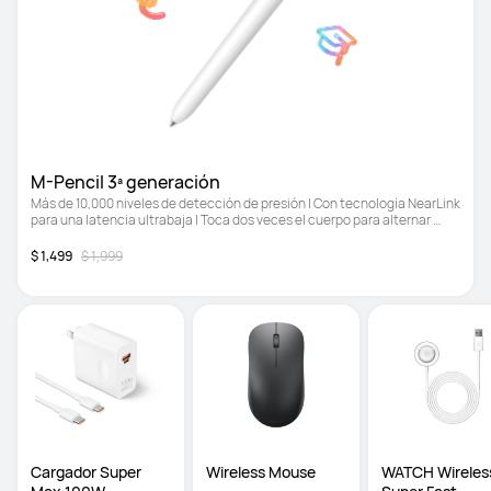
M-Pencil 3ª generación
Más de 10,000 niveles de detección de presión | Con tecnología NearLink 
para una latencia ultrabaja | Toca dos veces el cuerpo para alternar 
entre el pincel y el borrador
$ 1,499
$ 1,999
Cargador Super 
Wireless Mouse
WATCH Wireless