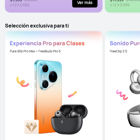
Ver más
o
12
X
$ 666
o
12
X
$ 999
Selección exclusiva para ti