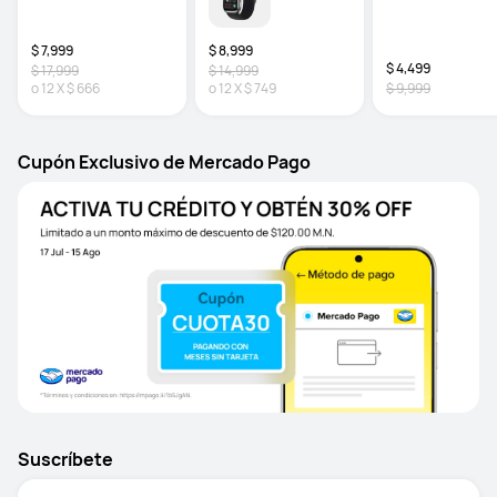
Golf
yema del dedo | 
Llamadas a Celular
eSIM
$ 7,999
$ 8,999
$ 4,499
$ 17,999
$ 14,999
o
12
X
$ 666
o
12
X
$ 749
$ 9,999
Cupón Exclusivo de Mercado Pago
Suscríbete