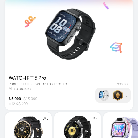
WATCH FIT 5 Pro
Pantalla Full-View | Cristal de zafiro | 
Regalos
Miniejercicios
$ 5,999
$ 13,999
o
12
X
$ 499