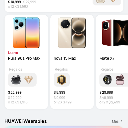
$ 18,999
$ 27,999
o
12
X
$ 1,583
Nuevo
Pura 90s Pro Max
nova 15 Max
Mate X7
Regalos
Regalos
Regalos
$ 22,999
$ 5,999
$ 29,999
$ 32,999
$ 9,999
$ 48,999
o
12
X
$ 1,916
o
12
X
$ 499
o
12
X
$ 2,499
HUAWEI Wearables
Más