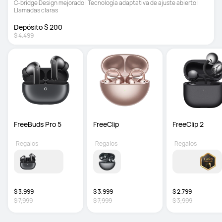
C-bridge Design mejorado | Tecnología adaptativa de ajuste abierto | 
Llamadas claras
Depósito $ 200
$ 4,499
FreeBuds Pro 5
FreeClip
FreeClip 2
Regalos
Regalos
Regalos
$ 3,999
$ 3,999
$ 2,799
$ 7,999
$ 7,999
$ 3,999