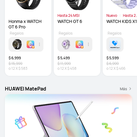
Hasta 24 MSI
Nuevo
Hasta 2
MSI
Honma x WATCH 
WATCH GT 6
WATCH KIDS X1
GT 6 Pro
Regalos
Regalos
Regalos
$ 6,999
$ 5,499
$ 5,599
$ 15,999
$ 11,999
$ 6,999
o
12
X
$ 583
o
12
X
$ 458
o
12
X
$ 466
HUAWEI MatePad
Más