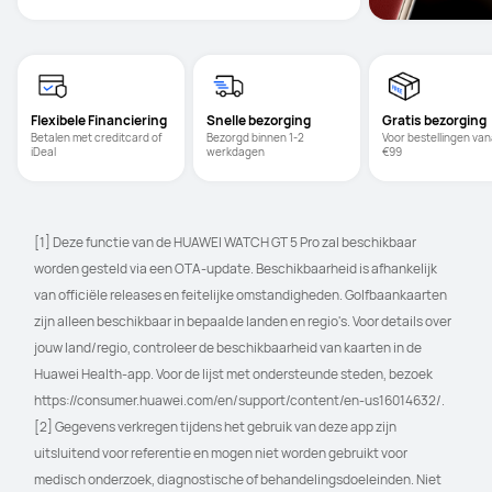
Flexibele Financiering
Snelle bezorging
Gratis bezorging
Betalen met creditcard of 
Bezorgd binnen 1-2 
Voor bestellingen vana
iDeal
werkdagen
€99
[1] Deze functie van de HUAWEI WATCH GT 5 Pro zal beschikbaar 
worden gesteld via een OTA-update. Beschikbaarheid is afhankelijk 
van officiële releases en feitelijke omstandigheden. Golfbaankaarten 
zijn alleen beschikbaar in bepaalde landen en regio's. Voor details over 
jouw land/regio, controleer de beschikbaarheid van kaarten in de 
Huawei Health-app. Voor de lijst met ondersteunde steden, bezoek 
https://consumer.huawei.com/en/support/content/en-us16014632/.
[2] Gegevens verkregen tijdens het gebruik van deze app zijn 
uitsluitend voor referentie en mogen niet worden gebruikt voor 
medisch onderzoek, diagnostische of behandelingsdoeleinden. Niet 