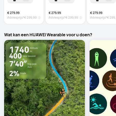
€ 279,99
€ 279,99
€ 279,99
Adviesprijs*
€ 299,99
Adviesprijs*
€ 299,99
Adviesprijs*
€ 299
Wat kan een HUAWEI Wearable voor u doen?