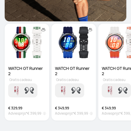
WATCH GT Runner 
WATCH GT Runner 
WATCH GT Runn
2
2
2
Gratis cadeau
Gratis cadeau
Gratis cadeau
€ 329,99
€ 349,99
€ 349,99
Adviesprijs*
€ 399,99
Adviesprijs*
€ 399,99
Adviesprijs*
€ 399