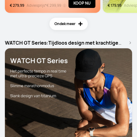
KOOP NU
€ 279,99
Adviesprijs*
€ 299,99
€ 179,99
Adviesp
Ondek meer
WATCH GT Series:Tijdloos design met krachtige
smart features