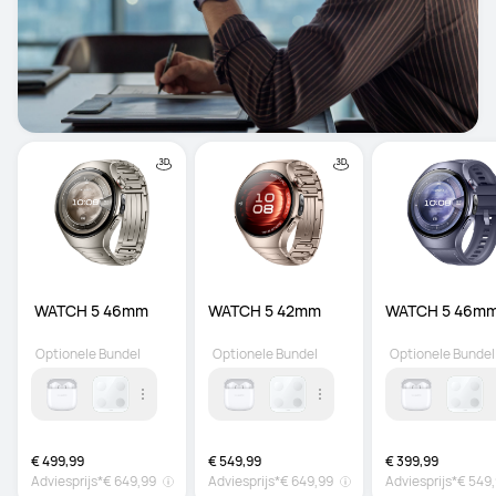
 WATCH 5 46mm
WATCH 5 42mm
WATCH 5 46m
Optionele Bundel
Optionele Bundel
Optionele Bundel
€ 499,99
€ 549,99
€ 399,99
Adviesprijs*
€ 649,99
Adviesprijs*
€ 649,99
Adviesprijs*
€ 549