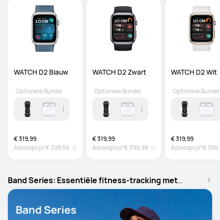
WATCH D2 Blauw
WATCH D2 Zwart
WATCH D2 Wit
Optionele Bundel
Optionele Bundel
Optionele Bundel
€ 319,99
€ 319,99
€ 319,99
Adviesprijs*
€ 399,99
Adviesprijs*
€ 399,99
Adviesprijs*
€ 399
Band Series: Essentiële fitness-tracking met
uitzonderlijke batterijduur