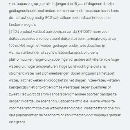
van toepassing op gebruikers jonger dan 18 jaar of degenen die zijn 
gediagnosticeerd met andere vormen van hartritmestoornissen. Lees 
de instructies grondig. ECG's zijn alleen beschikbaar in bepaalde 
landen en regio's.
[3] Dit product voldoet aan de eisen van de EN 13319-norm voor 
duikaccessoires en ondersteunt duiken tot een maximale diepte van 
100 m. Het mag niet worden gedragen onder hete douches, in 
warmwaterbronnen of sauna's (stoomkamers), of tijdens 
platformduiken, hoge-druk spoelingen of andere activiteiten die hoge 
waterdruk, hoge temperaturen, hoge luchtvochtigheid of snel 
stromend water met zich meebrengen. Spoel langzaam af met zoet 
water, laat het weken en droog het na het dragen in zeewater. Metalen 
bandjes zijn niet ontworpen om te weerstaan tegen zwemmen of 
zweet. Het wordt daarom aangeraden om andere soorten bandjes te 
dragen in dergelijke scenario's. Bezoek de officiële Huawei-website 
voor meer informatie over waterbestendigheid. Waterbestendigheid is 
niet permanent en de bescherming kan afnemen door dagelijks gebruik 
en slijtage.  