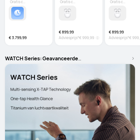
Gratis cadeau
Gratis cadeau
Gratis cadeau
€ 899,99
€ 899,99
€ 3.799,99
Adviesprijs*
€ 999,99
Adviesprijs*
€ 999
WATCH Series: Geavanceerde
gezondheidsmonitoring voor dagelijks welzijn.