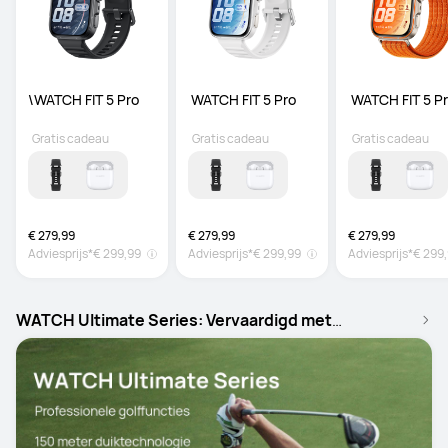
\WATCH FIT 5 Pro
 WATCH FIT 5 Pro
 WATCH FIT 5 P
Gratis cadeau
Gratis cadeau
Gratis cadeau
€ 279,99
€ 279,99
€ 279,99
Adviesprijs*
€ 299,99
Adviesprijs*
€ 299,99
Adviesprijs*
€ 299
WATCH Ultimate Series: Vervaardigd met
premium materialen voor maximale prestaties.