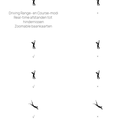
Driving Range- en Course-modi

×
Real-time afstanden tot 
hindernissen

Zoomable baankaarten
√
×
√
×
√
×