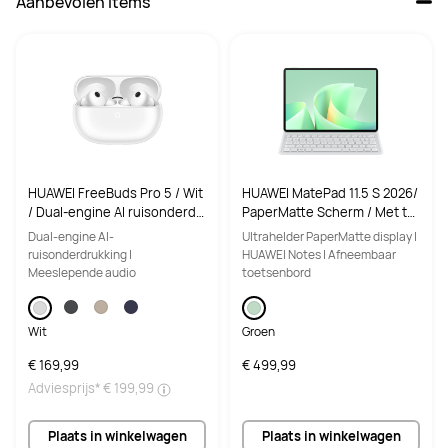
Aanbevolen items
HUAWEI FreeBuds Pro 5 / Wit
HUAWEI MatePad 11.5 S 2026/
/ Dual-engine AI ruisonderdr
PaperMatte Scherm / Met to
ukking / Ultra-meeslepend g
etsenbord/ 12+256GB/ Groe
Dual-engine AI-
Ultrahelder PaperMatte display |
eluid / Stabiele & heldere ge
n/ Slank design/ Tablet
ruisonderdrukking |
HUAWEI Notes | Afneembaar
sprekken
Meeslepende audio
toetsenbord
Wit
Groen
€ 169,99
€ 499,99
Adviesprijs*
€ 199,99
Plaats in winkelwagen
Plaats in winkelwagen