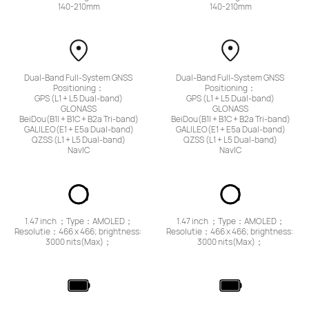
140-210mm
140-210mm
Dual-Band Full-System GNSS 
Dual-Band Full-System GNSS 
Positioning：

Positioning：

GPS (L1 + L5 Dual-band)

GPS (L1 + L5 Dual-band)

GLONASS

GLONASS

BeiDou(B1I + B1C + B2a Tri-band)

BeiDou(B1I + B1C + B2a Tri-band)

GALILEO(E1 + E5a Dual-band)

GALILEO(E1 + E5a Dual-band)

QZSS (L1 + L5 Dual-band)

QZSS (L1 + L5 Dual-band)

NavIC
NavIC
1.47 inch ；Type：AMOLED；
1.47 inch ；Type：AMOLED；
Resolutie：466 x 466; brightness: 
Resolutie：466 x 466; brightness: 
3000 nits(Max)；
3000 nits(Max)；