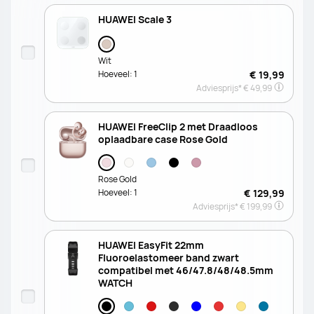
HUAWEI Scale 3
Wit
Hoeveel:
1
€ 19,99
Adviesprijs*
€ 49,99
HUAWEI FreeClip 2 met Draadloos
oplaadbare case Rose Gold
Rose Gold
Hoeveel:
1
€ 129,99
Adviesprijs*
€ 199,99
HUAWEI EasyFit 22mm
Fluoroelastomeer band zwart
compatibel met 46/47.8/48/48.5mm
WATCH