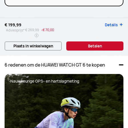
€ 199,99
Details
€ 269,99
-
€ 70,00
Adviesprijs*
Plaats in winkelwagen
Betalen
6 redenen om de HUAWEI WATCH GT 6 te kopen
Nauwkeurige GPS- en hartslagmeting