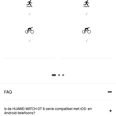
√
√
√
√
FAQ
Is de HUAWEI WATCH GT 6-serie compatibel met iOS- en
Android-telefoons?