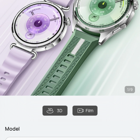
1/9
3D
Film
Model