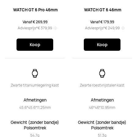
 WATCH GT 6 Pro 46mm
 WATCH GT 6 46mm
Vanaf € 269,99
Vanaf € 179,99
Adviesprijs*
€ 379,99
Adviesprijs*
€ 249,99
Koop
Koop
Zwarte titaniumlegering kast
Zwarte roestvrijstalen kast
Afmetingen
Afmetingen
45.6*45.6*11.25mm
46*46*10.95mm
 Gewicht (zonder bandje) 
 Gewicht (zonder bandje) 
Polsomtrek
Polsomtrek
54.7g

51.3g
