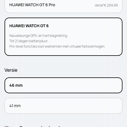
HUAWEI WATCH GT 6 Pro
Vanaf € 269,99
HUAWEI WATCH GT 6
Nauwkeurige GPS- en hartslagmeting
Tot 21 dagen batterijduur
Pro-level functies voor wielrennen met virtueel fietsvermogen
Versie
46 mm
41 mm