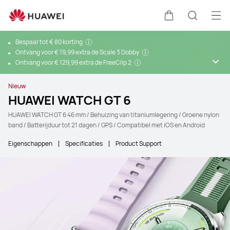
Ope
Kar
Zoeken
Bespaar tot € 80 korting
Ontvang voor € 19,99 extra de Scale 3 Dobby
Ontvang voor € 129,99 extra de FreeClip 2
Nieuw
HUAWEI WATCH GT 6
HUAWEI WATCH GT 6 46 mm / Behuizing van titaniumlegering / Groene nylon
band / Batterijduur tot 21 dagen / GPS / Compatibel met iOS en Android
Eigenschappen
Specificaties
Product Support