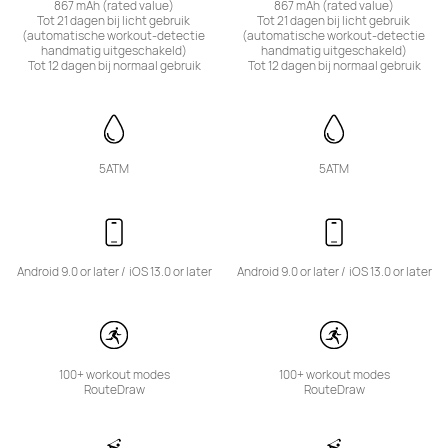
867 mAh (rated value)

867 mAh (rated value)

Tot 21 dagen bij licht gebruik 
Tot 21 dagen bij licht gebruik 
(automatische workout-detectie 
(automatische workout-detectie 
handmatig uitgeschakeld)

handmatig uitgeschakeld)

Tot 12 dagen bij normaal gebruik
Tot 12 dagen bij normaal gebruik
5ATM
5ATM
Android 9.0 or later /	iOS 13.0 or later
Android 9.0 or later /	iOS 13.0 or later
100+ workout modes

100+ workout modes

RouteDraw
RouteDraw