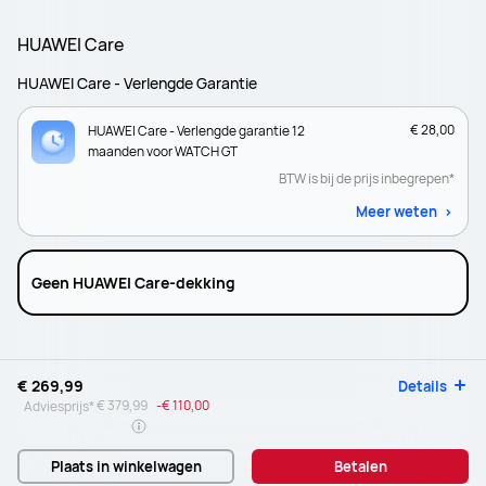
HUAWEI Care
HUAWEI Care - Verlengde Garantie
€ 28,00
HUAWEI Care - Verlengde garantie 12
maanden voor WATCH GT
BTW is bij de prijs inbegrepen*
Meer weten
Geen HUAWEI Care-dekking
€ 269,99
Details
€ 379,99
-
€ 110,00
Adviesprijs*
Plaats in winkelwagen
Betalen