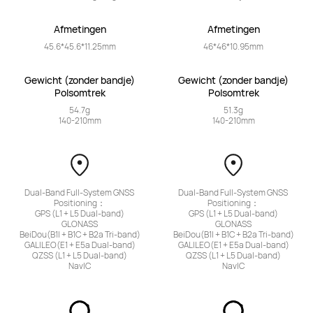
Afmetingen
Afmetingen
45.6*45.6*11.25mm
46*46*10.95mm
 Gewicht (zonder bandje) 
 Gewicht (zonder bandje) 
Polsomtrek
Polsomtrek
54.7g

51.3g

140-210mm
140-210mm
Dual-Band Full-System GNSS 
Dual-Band Full-System GNSS 
Positioning：

Positioning：

GPS (L1 + L5 Dual-band)

GPS (L1 + L5 Dual-band)

GLONASS

GLONASS

BeiDou(B1I + B1C + B2a Tri-band)

BeiDou(B1I + B1C + B2a Tri-band)

GALILEO(E1 + E5a Dual-band)

GALILEO(E1 + E5a Dual-band)

QZSS (L1 + L5 Dual-band)

QZSS (L1 + L5 Dual-band)

NavIC
NavIC