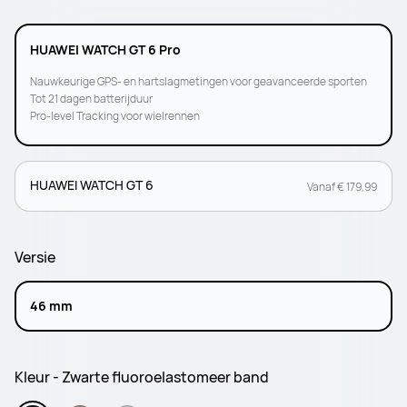
HUAWEI WATCH GT 6 Pro
Nauwkeurige GPS- en hartslagmetingen voor geavanceerde sporten
Tot 21 dagen batterijduur
Pro-level Tracking voor wielrennen
HUAWEI WATCH GT 6
Vanaf € 179,99
Versie
46 mm
Kleur - Zwarte fluoroelastomeer band