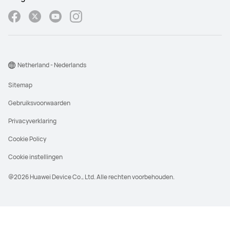
Netherland - Nederlands
Sitemap
Gebruiksvoorwaarden
Privacyverklaring
Cookie Policy
Cookie instellingen
@2026 Huawei Device Co., Ltd. Alle rechten voorbehouden.
De adviesprijs is de geadviseerde retail prijs,
die normaal gesproken wordt geadviseerd