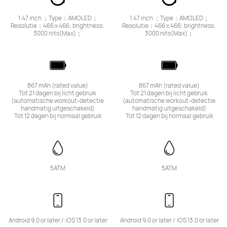
1.47 inch ；Type：AMOLED；
1.47 inch ；Type：AMOLED；
Resolutie：466 x 466; brightness: 
Resolutie：466 x 466; brightness: 
3000 nits(Max)；
3000 nits(Max)；
867 mAh (rated value)

867 mAh (rated value)

Tot 21 dagen bij licht gebruik 
Tot 21 dagen bij licht gebruik 
(automatische workout-detectie 
(automatische workout-detectie 
handmatig uitgeschakeld)

handmatig uitgeschakeld)

Tot 12 dagen bij normaal gebruik
Tot 12 dagen bij normaal gebruik
5ATM
5ATM
Android 9.0 or later /	iOS 13.0 or later
Android 9.0 or later /	iOS 13.0 or later