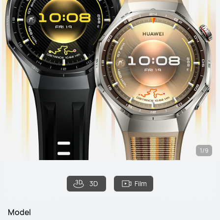
1/9
3D
Film
Model