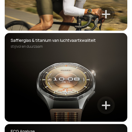
Saffierglas & titanium van luchtvaartkwaliteit
stijlvol en duurzaam
ECG Analyse