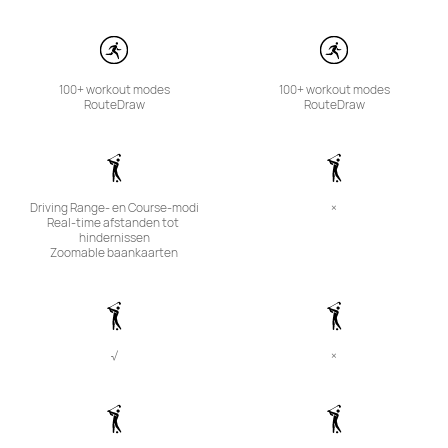
100+ workout modes

100+ workout modes

RouteDraw
RouteDraw
Driving Range- en Course-modi

×
Real-time afstanden tot 
hindernissen

Zoomable baankaarten
√
×