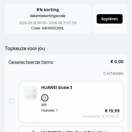
8% korting
Vakantiekortingscode
Kopiëren
2026.05.18 08:00 - 2026.08.31 07:59
Code: A8HW0526NL
Topkeuze voor jou
€ 0,00
Geselecteerde items
0
Artikelen
HUAWEI Scale 3
Wit
Hoeveel:
1
€ 19,99
Adviesprijs*
€ 49,99