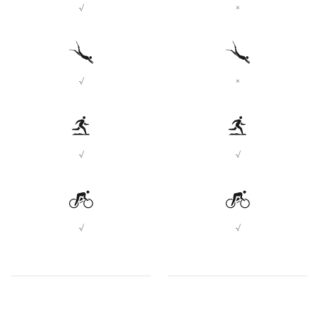
√
×
√
×
√
√
√
√