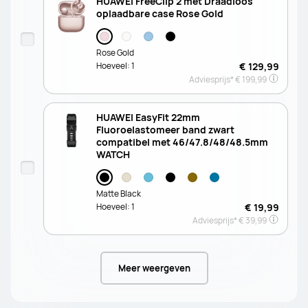
HUAWEI FreeClip 2 met Draadloos
oplaadbare case Rose Gold
Rose Gold
Hoeveel:
1
€ 129,99
Adviesprijs*
€ 199,99
HUAWEI EasyFit 22mm
Fluoroelastomeer band zwart
compatibel met 46/47.8/48/48.5mm
WATCH
Matte Black
Hoeveel:
1
€ 19,99
Adviesprijs*
€ 39,99
Meer weergeven