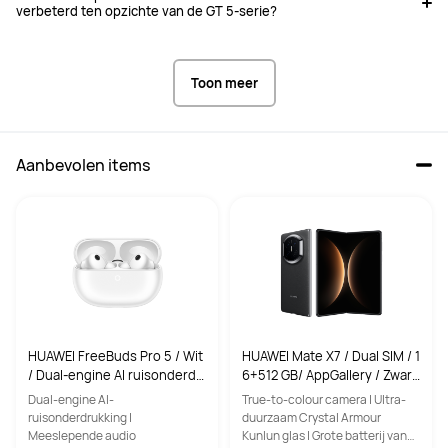
verbeterd ten opzichte van de GT 5-serie?
Toon meer
Aanbevolen items
HUAWEI FreeBuds Pro 5 / Wit
HUAWEI Mate X7 / Dual SIM / 1
/ Dual-engine AI ruisonderdr
6+512 GB/ AppGallery / Zwar
ukking / Ultra-meeslepend g
t/ Smartphone
Dual-engine AI-
True-to-colour camera | Ultra-
eluid / Stabiele & heldere ge
ruisonderdrukking |
duurzaam Crystal Armour
sprekken
Meeslepende audio
Kunlun glas | Grote batterij van