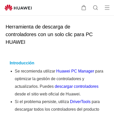
Ab
C
B
rir
a
ú
me
r
s
Herramienta de descarga de
nú
r
q
controladores con un solo clic para PC
i
u
HUAWEI
t
e
o
d
a
Introducción
Se recomienda utilizar
Huawei PC Manager
para
optimizar la gestión de controladores y
actualizarlos. Puedes
descargar controladores
desde el sitio web oficial de Huawei.
Si el problema persiste, utiliza
DriverTools
para
descargar todos los controladores del producto