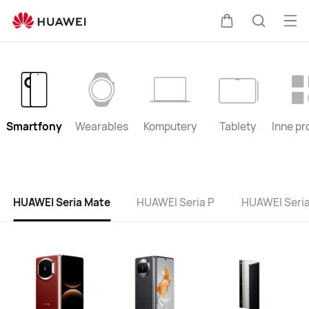
HUAWEI
Lista
Otw
Wózek
Szukaj
produktów
me
Smartfony
Wearables
Komputery
Tablety
Inne pr
HUAWEI Seria Mate
HUAWEI Seria P
HUAWEI Seria