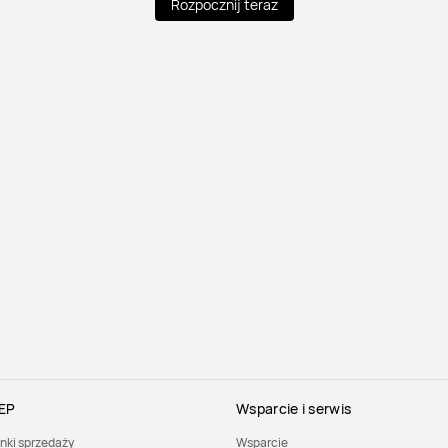
Rozpocznij teraz
EP
Wsparcie i serwis
nki sprzedaży
Wsparcie