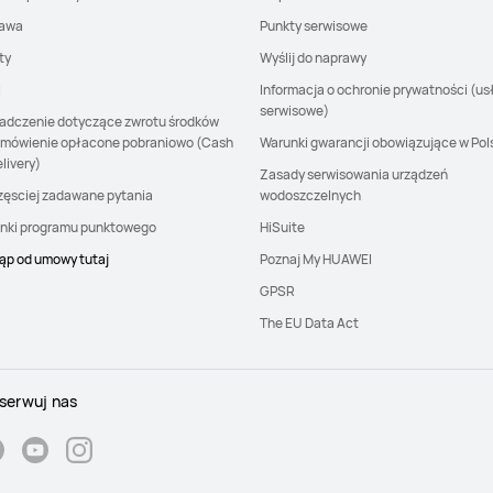
awa
Punkty serwisowe
ty
Wyślij do naprawy
I
Informacja o ochronie prywatności (us
serwisowe)
adczenie dotyczące zwrotu środków
amówienie opłacone pobraniowo (Cash
Warunki gwarancji obowiązujące w Pol
livery)
Zasady serwisowania urządzeń
zęsciej zadawane pytania
wodoszczelnych
nki programu punktowego
HiSuite
ąp od umowy tutaj
Poznaj My HUAWEI
GPSR
The EU Data Act
serwuj nas