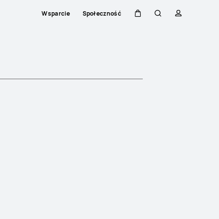
Wsparcie
Społeczność
Wózek
Szukaj
Profilowani