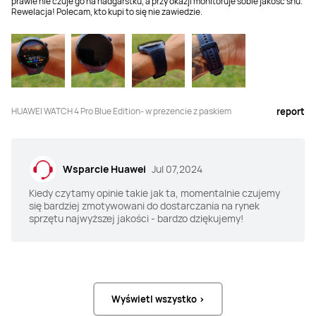
prawie nie czuje go na nadgarstku, a przy okazji monitoruje sobie jakość snu.
Rewelacja! Polecam, kto kupi to się nie zawiedzie.
HUAWEI WATCH 4 Pro Blue Edition- w prezencie z paskiem
report
Wsparcie Huawei
Jul 07,2024
Kiedy czytamy opinie takie jak ta, momentalnie czujemy
się bardziej zmotywowani do dostarczania na rynek
sprzętu najwyższej jakości - bardzo dziękujemy!
Wyświetl wszystko >