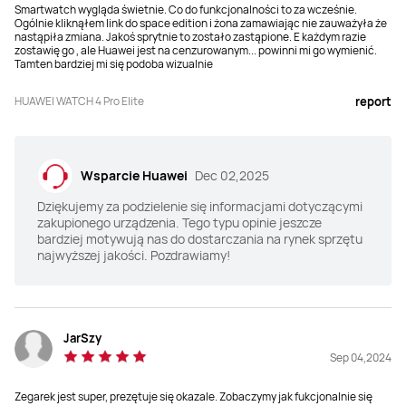
Smartwatch wygląda świetnie. Co do funkcjonalności to za wcześnie.
Ogólnie kliknąłem link do space edition i żona zamawiając nie zauważyła że
nastąpiła zmiana. Jakoś sprytnie to zostało zastąpione. E każdym razie
zostawię go , ale Huawei jest na cenzurowanym... powinni mi go wymienić.
Tamten bardziej mi się podoba wizualnie
HUAWEI WATCH 4 Pro Elite
report
Wsparcie Huawei
Dec 02,2025
Dziękujemy za podzielenie się informacjami dotyczącymi
zakupionego urządzenia. Tego typu opinie jeszcze
bardziej motywują nas do dostarczania na rynek sprzętu
najwyższej jakości. Pozdrawiamy!
JarSzy
Sep 04,2024
Zegarek jest super, prezętuje się okazale. Zobaczymy jak fukcjonalnie się