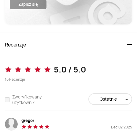
informacji handlowych, w tym informacji o produktach,
Zapisz się
wydarzeniach, promocjach i zniżkach od Huawei Polska.
Przysługuje mi prawo cofnięcia niniejszej zgody w każdym
czasie. Aby to zrobić, należy wejść w ostatni newsletter i kliknąć
„Anuluj subskrypcję” na samym dole.
Recenzje
5.0 / 5.0
16
Recenzje
Zweryfikowany
Ostatnie
użytkownik
gregor
Dec 02,2025