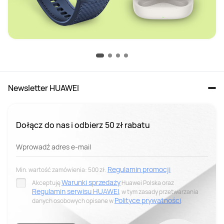
Newsletter HUAWEI
Dołącz do nas i odbierz 50 zł rabatu
Wprowadź adres e-mail
Regulamin promocji
Min. wartość zamówienia: 500 zł.
Warunki sprzedaży
Akceptuję
Huawei Polska oraz
Regulamin serwisu HUAWEI
, w tym zasady przetwarzania
Polityce prywatności
danych osobowych opisane w
.
Wyrażam zgodę na otrzymywanie drogą elektroniczną na
wskazany przeze mnie adres e-mail spersonalizowanych