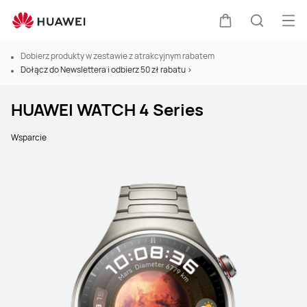
Otw
Wózek
Szukaj
Dobierz produkty w zestawie z atrakcyjnym rabatem
Dołącz do Newslettera i odbierz 50 zł rabatu >
HUAWEI WATCH 4 Series
Wsparcie