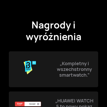
Nagrody i
wyróżnienia
„Kompletny i
wszechstronny
smartwatch.”
„HUAWEI WATCH
5 to nowy pokaz