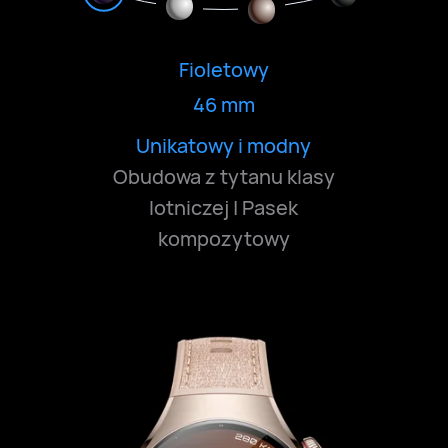
Fioletowy
46 mm
Ponadczasowy i uniwersalny
Odważny i dyskretny
Klasyczny i głęboki
Unikatowy i modny
Obudowa z tytanu klasy
lotniczej | Pasek
kompozytowy