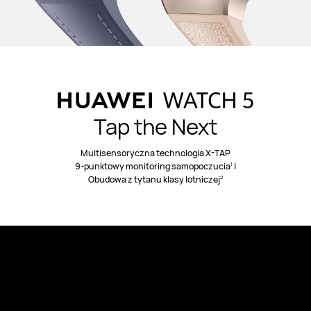
Tytan lotniczy
Stal nierdzewna 904L
Sf
Tap the Next
Wybierz smartwatch, który łączy
niesamowitą wytrzymałość z
Multisensoryczna technologia X-TAP
lekkością
, jest gotów stawić czoła
4
1
9-punktowy monitoring samopoczucia
|
2
Obudowa z tytanu klasy lotniczej
każdemu wyzwaniu, a jednocześnie
zachwycać wygodą na co dzień.