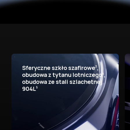
Sferyczne szkło szafirowe
,
3
obudowa z tytanu lotniczego
,
4
obudowa ze stali szlachetnej
904L
5