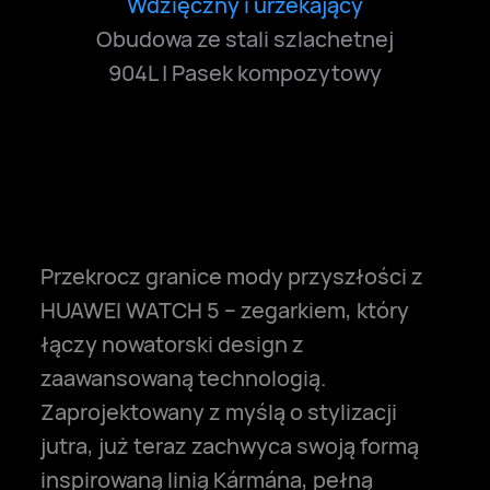
Wdzięczny i urzekający
Elegancki i promienny
Nasycony i świeży
Czysty i pogodny
Obudowa ze stali szlachetnej
904L | Pasek kompozytowy
Przekrocz granice mody przyszłości z
HUAWEI WATCH 5 – zegarkiem, który
łączy nowatorski design z
zaawansowaną technologią.
Zaprojektowany z myślą o stylizacji
jutra, już teraz zachwyca swoją formą
inspirowaną linią Kármána, pełną