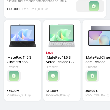
e leve | Produtividade semelhante à de um PC
1 199,00 €
PVPR:
1 299,00 €
Novo
 MatePad 11.5 S  
 MatePad 11.5 S 
 MatePad Cinze
Cinzento con 
Verde Teclado US
com Teclado
Teclado
Presente grátis
Presente grátis
Presente grátis
459,00 €
459,00 €
369,00 €
PVPR:
499,00 €
PVPR:
499,00 €
PVPR:
399,00 €