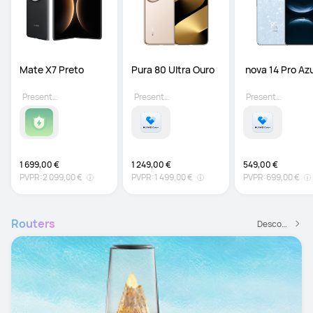
Mate X7 Preto
Pura 80 Ultra Ouro 
 nova 14 Pro Azu
Presente grátis
Presente grátis
Presente grátis
1 699,00 €
1 249,00 €
549,00 €
PVPR:
2 099,00 €
PVPR:
1 499,00 €
PVPR:
699,00 €
Routers
Descobrir mais