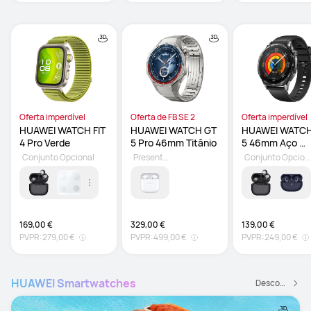
Oferta imperdível
Oferta de FB SE 2
Oferta imperdível
HUAWEI WATCH FIT 
HUAWEI WATCH GT 
HUAWEI WATCH
4 Pro Verde
5 Pro 46mm Titânio
5 46mm Aço 
Fluoroelastómer
Conjunto Opcional
Presente grátis
Conjunto Opcional
Preto
169,00 €
329,00 €
139,00 €
PVPR:
279,00 €
PVPR:
499,00 €
PVPR:
249,00 €
HUAWEI Smartwatches
Descobrir mais