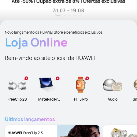
Novo lançamento da HUAWEI Store e benefícios exclusivos
Loja Online
Bem-vindo ao site oficial da HUAWEI
FreeClip 2S
MatePad Pro
FIT 5 Pro
Áudio
Sm
Max
Últimos lançamentos