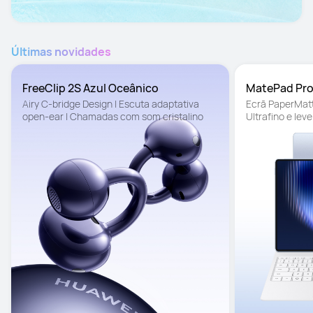
Últimas novidades
FreeClip 2S Azul Oceânico
MatePad Pr
Airy C-bridge Design | Escuta adaptativa 
Ecrã PaperMatte
open-ear | Chamadas com som cristalino
Ultrafino e lev
de um PC