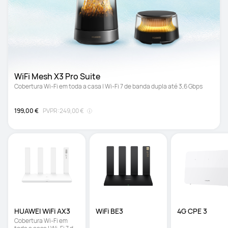
WiFi Mesh X3 Pro Suite
Cobertura Wi-Fi em toda a casa | Wi-Fi 7 de banda dupla até 3,6 Gbps
199,00 €
PVPR:
249,00 €
HUAWEI WiFi AX3
WiFi BE3 
4G CPE 3
Cobertura Wi-Fi em 