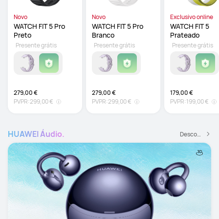
Novo
Novo
Exclusivo online
WATCH FIT 5 Pro 
WATCH FIT 5 Pro 
WATCH FIT 5 
Preto
Branco
Prateado
Presente grátis
Presente grátis
Presente grátis
279,00 €
279,00 €
179,00 €
PVPR:
299,00 €
PVPR:
299,00 €
PVPR:
199,00 €
HUAWEI Áudio.
Descobrir Mais