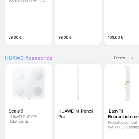
toda a casa | Wi-Fi 7 de 
banda dupla até 3,6 
Gbps
79,00 €
99,00 €
109,00 €
HUAWEI Acessórios
Descobrir Mais
Scale 3
HUAWEI M-Pencil 
 EasyFit 
Pro
Fluoroelastómer
HUAWEI TruFitᵀᴹ | 
Relatório de 
Menta 
Produtos compatív
composição corporal 
WATCH GT 3 series,
com 10 indicadores | 
WATCH GT Runner, 
Medições offline da 
WATCH 3 Series; 