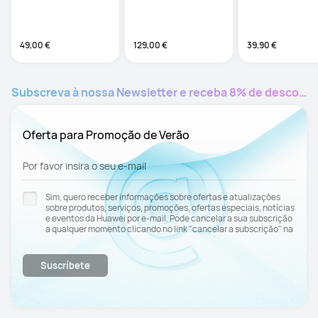
percentagem de 
WATCH GT2 46mm;
gordura corporal
2e; GT 2 Pro  | 
Acabamento de alt
Qualidade |  Dispon
49,00 €
129,00 €
39,90 €
em diferentes cor
Subscreva à nossa Newsletter e receba 8% de desconto para tudo**
Oferta para Promoção de Verão
Por favor insira o seu e-mail
Sim, quero receber informações sobre ofertas e atualizações
sobre produtos, serviços, promoções, ofertas especiais, notícias
e eventos da Huawei por e-mail. Pode cancelar a sua subscrição
a qualquer momento clicando no link "cancelar a subscrição" na
Política de
parte inferior do e-mail. Consulte nossa
Privacidade
para obter mais informações.
Suscríbete