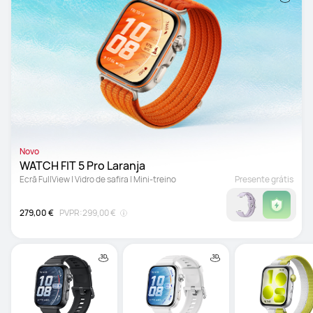
Novo
WATCH FIT 5 Pro Laranja
Ecrã FullView | Vidro de safira | Mini-treino
Presente grátis
279,00 €
PVPR:
299,00 €