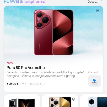
HUAWEI Smartphones
Descobrir Mais
Novo
Pura 80 Pro Vermelho 
Desenho com textura vitrificada | Câmara Ultra Lighting de 1 
Presente grátis
polegada | Câmara Teleobjetiva Macro Ultra Lighting
849,00 €
PVPR:
1 099,00 €