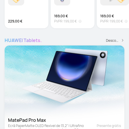
169,00 €
169,00 €
229,00 €
PVPR:
199,00 €
PVPR:
199,00 €
HUAWEI Tablets.
Descobrir Mais
MatePad Pro Max
Ecrã PaperMatte OLED flexível de 13,2" | Ultrafino 
Presente grátis