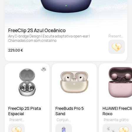
FreeClip 2S Azul Oceânico
Airy C-bridge Design | Escuta adaptativa open-ear | 
Presente grátis
Chamadas com som cristalino
229,00 €
FreeClip 2S Prata 
FreeBuds Pro 5 
HUAWEI FreeClip
Espacial
Sand
Roxo
Presente grátis
Conjunto Opcional
Presente grátis