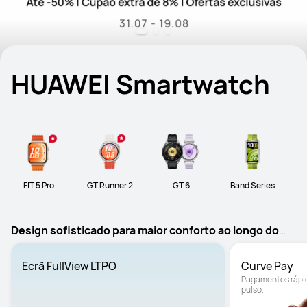
HUAWEI Smartwatch
FIT 5 Pro
GT Runner 2
GT 6
Band Series
Design sofisticado para maior conforto ao longo do
dia
Ecrã FullView LTPO
Curve Pay
Pagamentos rápid
pulso.