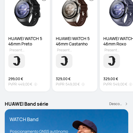
HUAWEI WATCH 5 
HUAWEI WATCH 5 
HUAWEI WATCH 
46mm Preto
46mm Castanho
46mm Roxo
Presente grátis
Presente grátis
Presente grátis
299,00 €
329,00 €
329,00 €
PVPR:
449,00 €
PVPR:
549,00 €
PVPR:
549,00 €
HUAWEI Band série
Descobrir mais
WATCH Band 