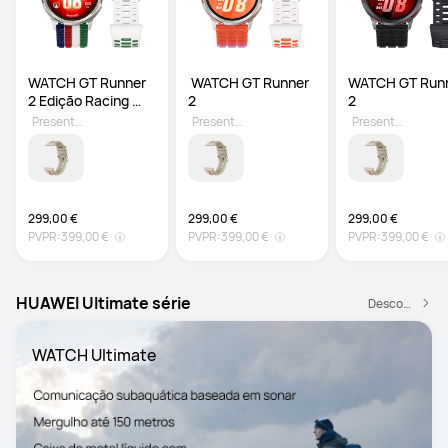
WATCH GT Runner 
 WATCH GT Runner 
WATCH GT Runn
2 Edição Racing 
2 
2 
Legend
Presente grátis
Presente grátis
Presente grátis
299,00 €
299,00 €
299,00 €
PVPR:
399,00 €
PVPR:
399,00 €
PVPR:
399,00 €
HUAWEI Ultimate série
Descobrir mais
WATCH Ultimate