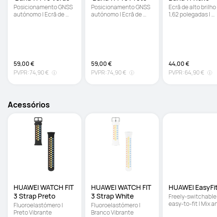
Posicionamento GNSS 
Posicionamento GNSS 
Ecrã de alto brilho 
autónomo | Ecrã de 
autónomo | Ecrã de 
1,62 polegadas | 
alta luminosidade de 
alta luminosidade de 
Monitorização 
1,62 polegadas | 
1,62 polegadas | 
melhorada do sono 
Monitorização 
Monitorização 
Design ultrafino 
melhorada do sono
melhorada do sono
confortável de us
59,00 €
59,00 €
44,00 €
PVPR:
74,90 €
PVPR:
74,90 €
PVPR:
64,90 €
Acessórios
HUAWEI WATCH FIT 
HUAWEI WATCH FIT 
3 Strap Preto
3 Strap White
Freely-switchable 
easy-to-fit | Mix an
Fluoroelastómero | 
Fluoroelastómero | 
match in the momen
Preto Vibrante
Branco Vibrante