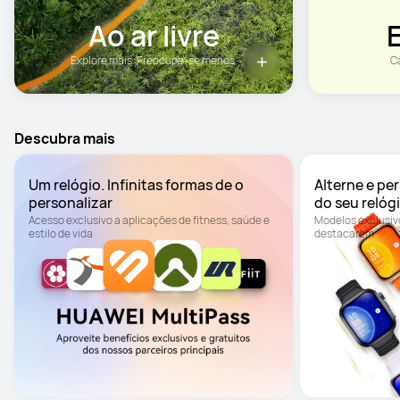
Ao ar livre
Explore mais. Preocupe-se menos.
C
Descubra mais
Um relógio. Infinitas formas de o 
Alterne e pe
do seu relóg
Acesso exclusivo a aplicações de fitness, saúde e 
Modelos exclusivo
estilo de vida
destacarem