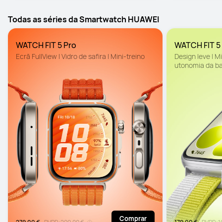
Todas as séries da Smartwatch HUAWEI
WATCH FIT 5 Pro
WATCH FIT 5 
Ecrã FullView | Vidro de safira | Mini-treino
Design leve | Mi
utonomia da ba
Comprar