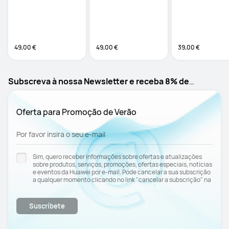
Designed for comf
49,00 €
49,00 €
39,00 €
Subscreva à nossa Newsletter e receba 8% de
desconto**
Oferta para Promoção de Verão
Por favor insira o seu e-mail
Sim, quero receber informações sobre ofertas e atualizações
sobre produtos, serviços, promoções, ofertas especiais, notícias
e eventos da Huawei por e-mail. Pode cancelar a sua subscrição
a qualquer momento clicando no link "cancelar a subscrição" na
Política de
parte inferior do e-mail. Consulte nossa
Privacidade
para obter mais informações.
Suscríbete