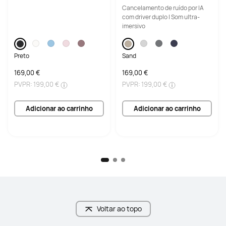
horas de Reprodução / Resis
Cancelamento de ruído por IA
tência à Água IP57
com driver duplo | Som ultra-
imersivo
Preto
Sand
169,00 €
169,00 €
PVPR:
199,00 €
PVPR:
199,00 €
Adicionar ao carrinho
Adicionar ao carrinho
Voltar ao topo