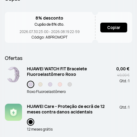
8% desconto
Cupão de 8% dto.
Copiar
2026.07.30 23:00 - 2026.08.19 22:59
Código: A8PROMOPT
Ofertas
HUAWEI WATCH FIT Bracelete
0,00 €
Fluoroelastômero Roxo
49,00 €
Qtd.:
1
Roxo Fluoroelastômero
HUAWEI Care - Proteção de ecrã de 12
Qtd.:
1
meses contra danos acidentais
12 meses grátis