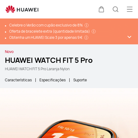
Abr
Carrinho
Pesquis
Celebre o Verão com cupão exclusivo de 8%
Oferta de bracelete extra (quantidade limitada)
Obtenha um HUAWEI Scale 3 por apenas 9 €
Novo
HUAWEI WATCH FIT 5 Pro
HUAWEI WATCH FIT 5 Pro Laranja Nylon
Características
Especificações
Suporte