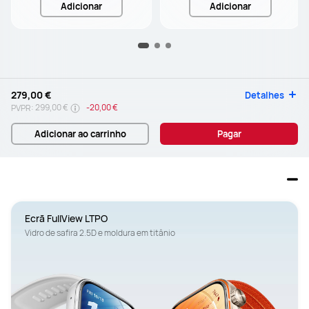
Adicionar
Adicionar
279,00 €
Detalhes
299,00 €
-
20,00 €
PVPR:
Adicionar ao carrinho
Pagar
Ecrã FullView LTPO
Vidro de safira 2.5D e moldura em titânio