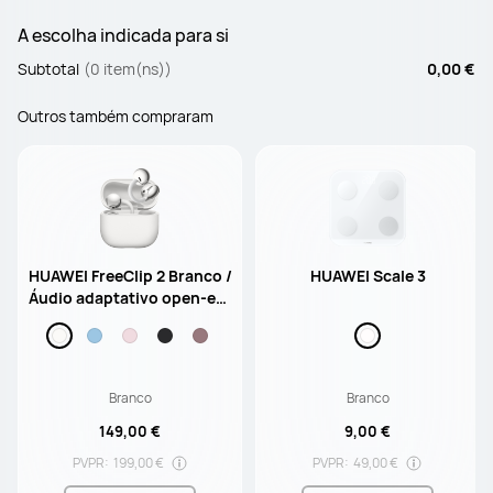
A escolha indicada para si
Subtotal
(0 item(ns))
0,00 €
Outros também compraram
HUAWEI FreeClip 2 Branco /
HUAWEI Scale 3
Áudio adaptativo open-ear
/ Até 9 horas de autonomia
/ Resistência à Água IP57
Branco
Branco
149,00 €
9,00 €
PVPR:
199,00 €
PVPR:
49,00 €