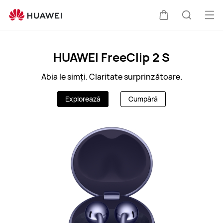
RO
Des
Căruciorul
Căutare
men
Clo
HUAWEI FreeClip 2 S
Abia le simți. Claritate surprinzătoare.
Explorează
Cumpără