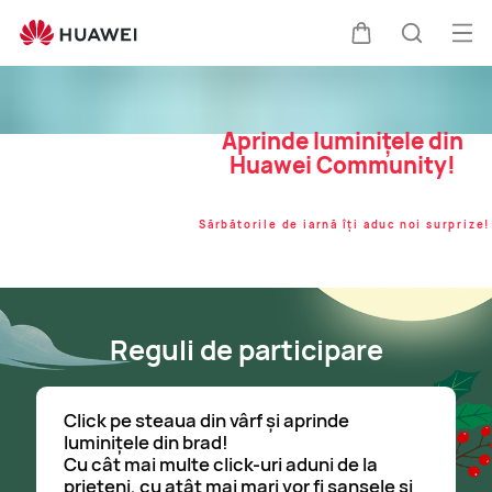
Des
Căruciorul
Căutare
Aprinde luminițele din
Huawei Community!
Sărbătorile de iarnă îți aduc noi surprize!
Reguli de participare
Click pe steaua din vârf și aprinde
luminițele din brad!
Cu cât mai multe click-uri aduni de la
prieteni, cu atât mai mari vor fi șansele și