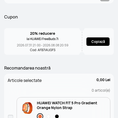
Cupon
20% reducere
la HUAWEI FreeBuds 7i
Copiază
2026.07.31 21:00 - 2026.08.08 20:59
Cod: AFB7IAUGFS
Recomandarea noastră
0,00 Lei
Articole selectate
0
articol(e)
HUAWEI WATCH FIT 5 Pro Gradient
Orange Nylon Strap