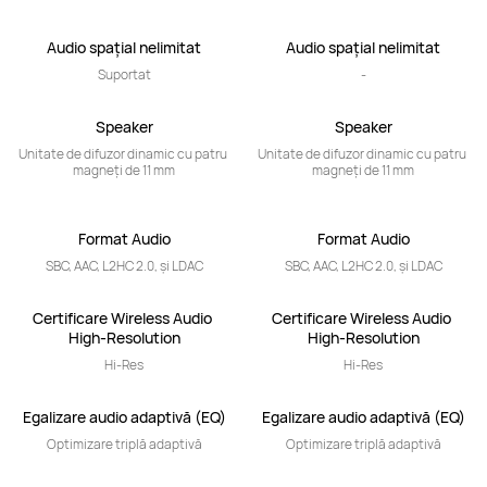
Audio spațial nelimitat
Audio spațial nelimitat
Suportat
-
Speaker
Speaker
Unitate de difuzor dinamic cu patru 
Unitate de difuzor dinamic cu patru 
magneți de 11 mm
magneți de 11 mm
Format Audio
Format Audio
SBC, AAC, L2HC 2.0, și LDAC
SBC, AAC, L2HC 2.0, și LDAC
Certificare Wireless Audio 
Certificare Wireless Audio 
High-Resolution
High-Resolution
Hi-Res
Hi-Res
Egalizare audio adaptivă (EQ)
Egalizare audio adaptivă (EQ)
Optimizare triplă adaptivă
Optimizare triplă adaptivă