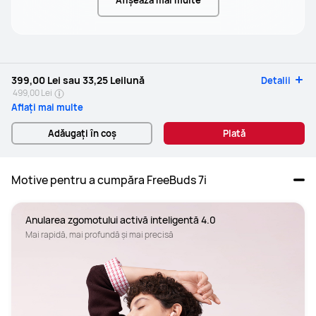
Afișează mai multe
399,00 Lei
sau
33,25 Lei
lună
Detalii
499,00 Lei
Aflați mai multe
Adăugați în coș
Plată
Motive pentru a cumpăra FreeBuds 7i
Anularea zgomotului activă inteligentă 4.0
Mai rapidă, mai profundă și mai precisă