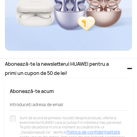
Abonează-te la newsletterul HUAWEI pentru a 
primi un cupon de 50 de lei!
Abonează-te acum
Introduceți adresa de email
Sunt de acord să primesc noutăți despre produse, oferte și
evenimente HUAWEI care ar putea fi in interesul meu pe email.
Te poți dezabona în orice moment accesând link-ul
Politica de confidențialitate
,,Dezabonează-te''. Verifică