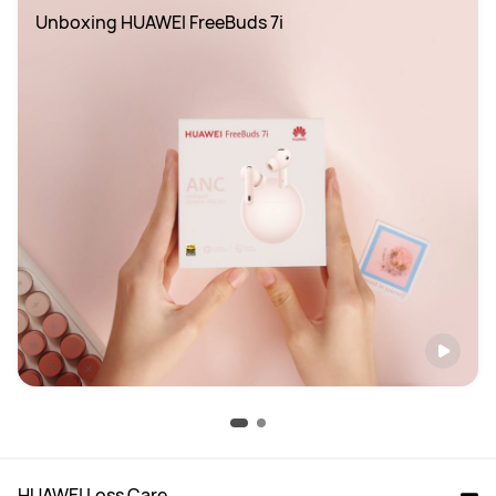
Unboxing HUAWEI FreeBuds 7i
HUAWEI Loss Care 