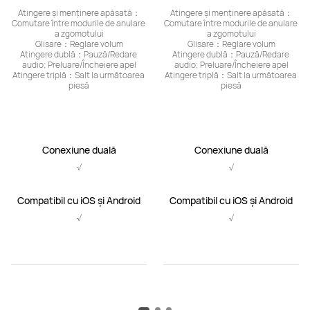
Atingere și menținere apăsată：
Atingere și menținere apăsată：
Comutare între modurile de anulare 
Comutare între modurile de anulare 
a zgomotului

a zgomotului

Glisare：Reglare volum

Glisare：Reglare volum

Atingere dublă：Pauză/Redare 
Atingere dublă：Pauză/Redare 
audio; Preluare/Încheiere apel

audio; Preluare/Încheiere apel

Atingere triplă：Salt la următoarea 
Atingere triplă：Salt la următoarea 
piesă
piesă
Conexiune duală
Conexiune duală
√
√
Compatibil cu iOS și Android
Compatibil cu iOS și Android
√
√