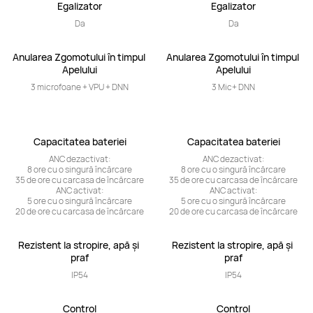
Egalizator
Egalizator
Da
Da
Anularea Zgomotului în timpul 
Anularea Zgomotului în timpul 
Apelului
Apelului
3 microfoane + VPU + DNN
3 Mic+ DNN
Capacitatea bateriei
Capacitatea bateriei
ANC dezactivat:

ANC dezactivat:

8 ore cu o singură încărcare

8 ore cu o singură încărcare

35 de ore cu carcasa de încărcare

35 de ore cu carcasa de încărcare

ANC activat:

ANC activat:

5 ore cu o singură încărcare

5 ore cu o singură încărcare

20 de ore cu carcasa de încărcare
20 de ore cu carcasa de încărcare
Rezistent la stropire, apă și 
Rezistent la stropire, apă și 
praf
praf
IP54
IP54
Control
Control