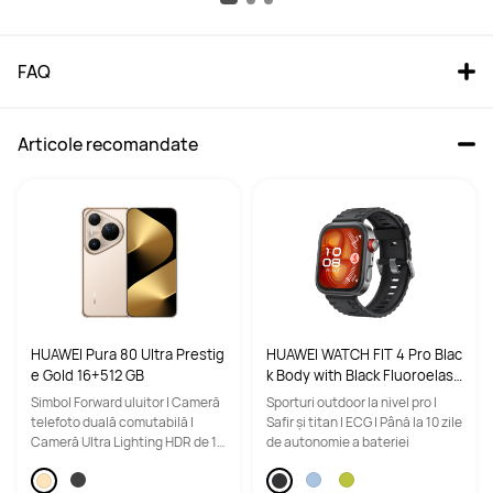
FAQ
Articole recomandate
HUAWEI Pura 80 Ultra Prestig
HUAWEI WATCH FIT 4 Pro Blac
e Gold 16+512 GB
k Body with Black Fluoroelast
omer Strap
Simbol Forward uluitor | Cameră
Sporturi outdoor la nivel pro |
telefoto duală comutabilă |
Safir și titan | ECG | Până la 10 zile
Cameră Ultra Lighting HDR de 1
de autonomie a bateriei
inch