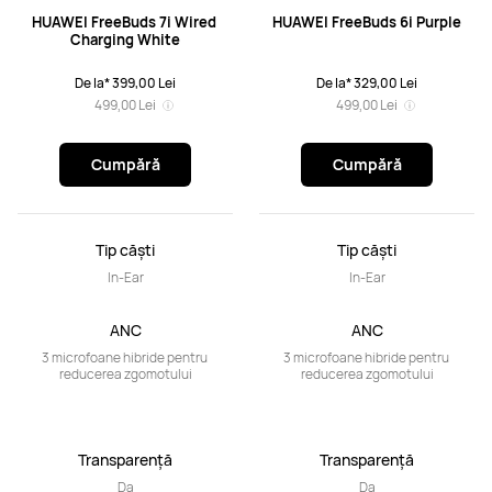
HUAWEI FreeBuds 7i Wired 
HUAWEI FreeBuds 6i Purple
Charging White
De la* 399,00 Lei
De la* 329,00 Lei
499,00 Lei
499,00 Lei
Cumpără
Cumpără
Tip căști
Tip căști
In-Ear
In-Ear
ANC
ANC
3 microfoane hibride pentru 
3 microfoane hibride pentru 
reducerea zgomotului
reducerea zgomotului
Transparență
Transparență
Da
Da