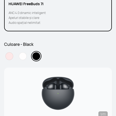
HUAWEI FreeBuds 7i
ANC 4.0 dinamic inteligent
Apeluri stabile și clare
Audio spațial nelimitat
Culoare - Black
1/11