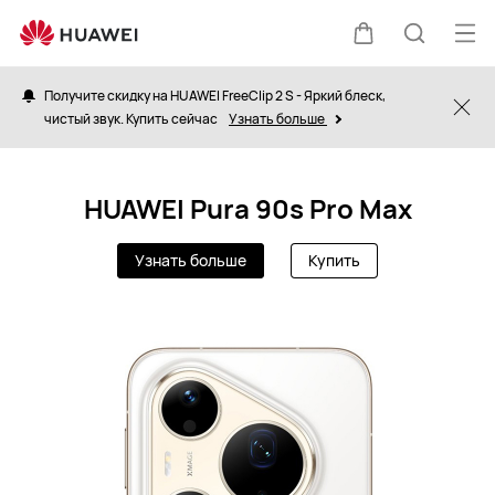
RU
Отк
Щупальца
Поиск
ме
Получите скидку на HUAWEI FreeClip 2 S - Яркий блеск,
Clo
чистый звук. Купить сейчас
Узнать больше
по
сайту
HUAWEI Pura 90s Pro Max
Узнать больше
Купить