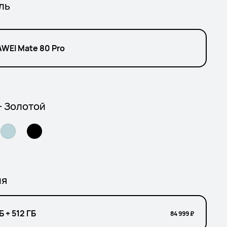
ль
WEI Mate 80 Pro
- Золотой
ия
Б + 512 ГБ
84 999 ₽