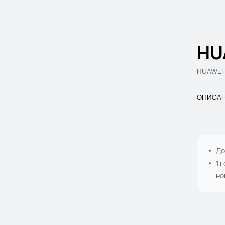
HU
HUAWEI M
ОПИСА
До
1 
но