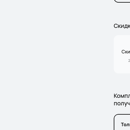
Скид
Ски
2
Компл
получ
Тол