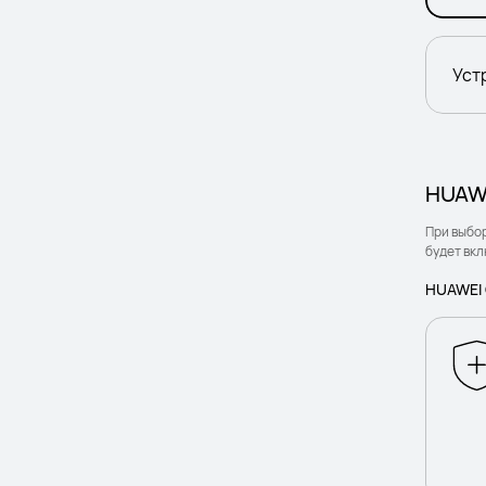
Устр
HUAWE
При выбо
будет вкл
HUAWEI 