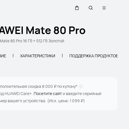
Открыть ме
Щупальца
Поиск по сайту
AWEI Mate 80 Pro
ate 80 Pro 16 Гб + 512 Гб Золотой
НИЕ
ХАРАКТЕРИСТИКИ
ПОДДЕРЖКА ПРОДУКТОВ
полнительная скидка 8 000 ₽ по купону*
год HUAWEI Care+.
Посетите сайт
и введите серийный
мер вашего устройства. (Исх. цена: 1 099 ₽)