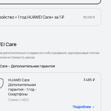
ойство + 1 год HUAWEI Care+ за 1 ₽
85 000 ₽
I Care
ре дополнительного сервисного обслуживания, единоразовый платеж
ючен в стоимость заказа.
Care – Дополнительная гарантия
HUAWEI Care
3 485 ₽
Дополнительная
гарантия - 1 год -
Смартфоны
Сумма( с НДС)
Подробнее