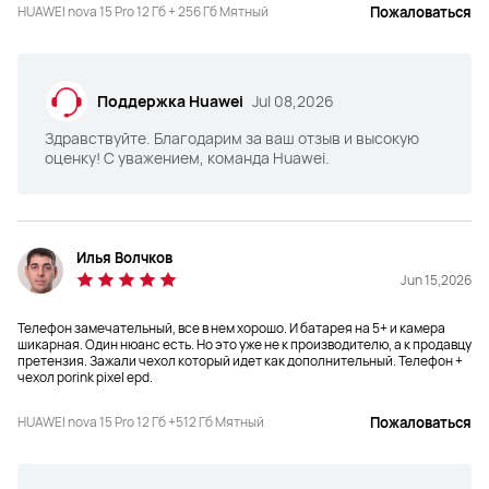
HUAWEI nova 15 Pro 12 Гб + 256 Гб Мятный
Пожаловаться
Ультраобъектив 50 МП для 
Ультраобъектив 50 МП для 
портретной съемки (диафрагма 
портретной съемки (диафрагма 
f/2.0)

f/2.4)
Объектив для 
ультрареалистичной съемки с 
Поддержка Huawei
Jul 08,2026
1 500 000 спектральных каналов 
(диафрагма f/2.4)
Здравствуйте. Благодарим за ваш отзыв и высокую
оценку! С уважением, команда Huawei.
Батарея

Батарея

6500 мА*ч
6000 мА*ч
Илья Волчков
Jun 15,2026
Телефон замечательный, все в нем хорошо. И батарея на 5+ и камера
шикарная. Один нюанс есть. Но это уже не к производителю, а к продавцу
претензия. Зажали чехол который идет как дополнительный. Телефон +
Зарядка

Зарядка

чехол porink pixel epd.
100 Вт
100 Вт
HUAWEI nova 15 Pro 12 Гб +512 Гб Мятный
Пожаловаться
Цвет
Цвет
Мятный, лавандовый, белый, 
Мятный, белый, черный
черный