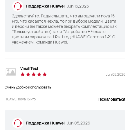
Поддержка Huawei
Jun 15,2026
Здравствуйте. Рады слышать, что вы оценили nova 15
Pro. Что касается чехла, то при выборе модели, цвета
и версии вы также можете выбрать комплектацию как
Память

Память

12ГБ + 256/512 ГБ
12ГБ + 256/512 ГБ
"Только устройство", так и "Устройство + Чехол с
цветным экраном за 1 ₽ и 1 год HUAWEI Care+ за 1 ₽". С
уважением, команда Huawei.
Программное обеспечение
Программное обеспечение
EMUI 15.0
EMUI 15.0
VmallTest
Jun 05,2026
NFC

NFC

ДА
ДА
Очень удобно использовать
HUAWEI nova 15 Pro
Пожаловаться
Поддержка Huawei
Jun 05,2026