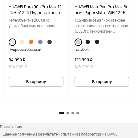
HUAWEI Pura 90s Pro Max 12
HUAWEI MatePad Pro Max Ве
Гб + 512 Гб Пудровый розов
рсия PaperMatte WIFI 12 ГБ+
ый
512 ГБ Голубой с клавиатуро
Телеобъектив 200 МП с
13,2-дюймовый гибкий экран
й
ультрабольшим сенсором
на органических светодиодах
(OLED) с технологией
PaperMatte | Ультралегкий и
ультратонкий | Удобство
работы как на ноутбуке
Пудровый розовый
Голубой
94 999 ₽
129 999 ₽
104 999 ₽
145 999 ₽
В корзину
В корзину
Примечания
1. Данные получены в результате испытаний в лаборатории HUAWEI. 