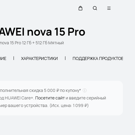
Открыть ме
Щупальца
Поиск по сайту
AWEI nova 15 Pro
ova 15 Pro 12 Гб + 512 Гб Мятный
НИЕ
ХАРАКТЕРИСТИКИ
ПОДДЕРЖКА ПРОДУКТОВ
полнительная скидка 5 000 ₽ по купону*
год HUAWEI Care+.
Посетите сайт
и введите серийный
мер вашего устройства. (Исх. цена: 1 099 ₽)