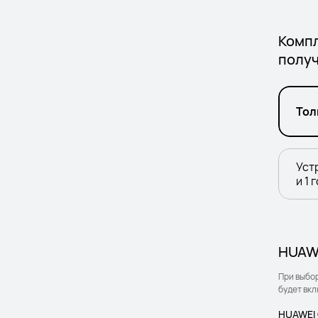
Компл
получ
Тол
Уст
и 1 
HUAWE
При выбо
будет вкл
HUAWEI 