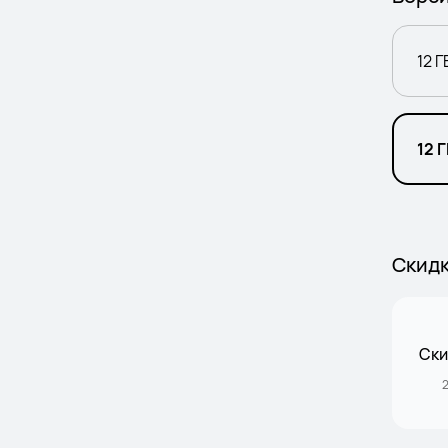
12 Г
12 Г
Скид
Ски
2