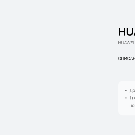
HU
HUAWEI n
ОПИСА
До
1 
но