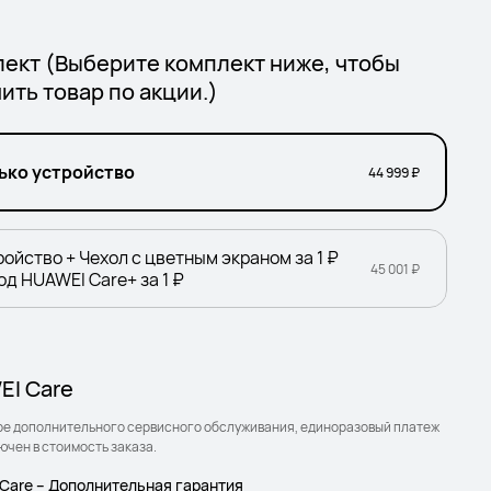
ект (Выберите комплект ниже, чтобы
ить товар по акции.)
ько устройство
44 999 ₽
ройство + Чехол с цветным экраном за 1 ₽
45 001 ₽
год HUAWEI Care+ за 1 ₽
I Care
ре дополнительного сервисного обслуживания, единоразовый платеж
ючен в стоимость заказа.
Care – Дополнительная гарантия