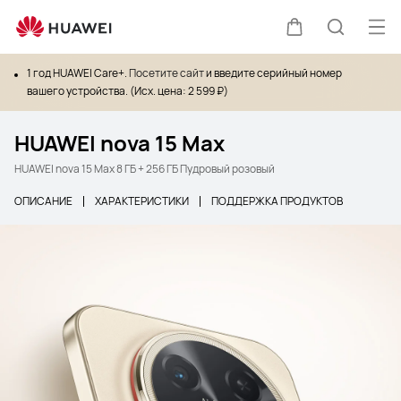
Отк
Щупальца
Поиск п
1 год HUAWEI Care+.
Посетите сайт
и введите серийный номер
вашего устройства. (Исх. цена: 2 599 ₽)
HUAWEI nova 15 Max
HUAWEI nova 15 Max 8 ГБ + 256 ГБ Пудровый розовый
ОПИСАНИЕ
ХАРАКТЕРИСТИКИ
ПОДДЕРЖКА ПРОДУКТОВ