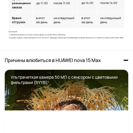
Причины влюбиться в HUAWEI nova 15 Max
Ультрачеткая камера 50 МП с сенсором с цветовыми 
фильтрами (RYYB)¹