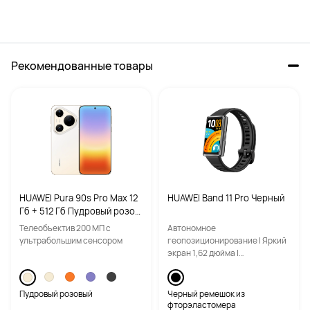
Операционная система
Операционная система
EMUI 14.2
EMUI 14.2
Рекомендованные товары
NFC

NFC

ДА
ДА
HUAWEI Pura 90s Pro Max 12
HUAWEI Band 11 Pro Черный
Гб + 512 Гб Пудровый розов
ый
Телеобъектив 200 МП с
Автономное
ультрабольшим сенсором
геопозиционирование | Яркий
экран 1,62 дюйма |
Усовершенствованный
мониторинг сна
Пудровый розовый
Черный ремешок из
фторэластомера