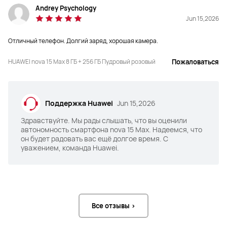
Andrey Psychology
Jun 15,2026
Зарядка

Зарядка

Отличный телефон. Долгий заряд, хорошая камера.
40 Вт
100 Вт
HUAWEI nova 15 Max 8 ГБ + 256 ГБ Пудровый розовый
Пожаловаться
Устойчивость к падениям

Устойчивость к падениям

Поддержка Huawei
Jun 15,2026
5 звезд SGS
5 звезд SGS
Здравствуйте. Мы рады слышать, что вы оценили
автономность смартфона nova 15 Max. Надеемся, что
Цвет
Цвет
он будет радовать вас ещё долгое время. С
Пудровый розовый, лазурно-
Голубой Кристалл/белый/черный
уважением, команда Huawei.
голубой, черный
Память

Память

Все отзывы >
8 ГБ + 256 ГБ
12 ГБ + 256 ГБ / 12 ГБ + 512 ГБ