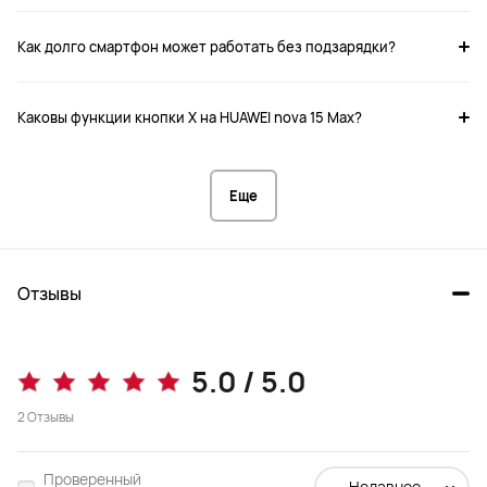
Как долго смартфон может работать без подзарядки?
Каковы функции кнопки X на HUAWEI nova 15 Max?
Экран  

Экран  

6,84-дюймовый OLED-дисплей
6,7-дюймовый OLED-дисплей
Еще
Батарея

Батарея

8500 мАч
5500 мАч
Отзывы
5.0 / 5.0
Динамик

Динамик

85 дБ+ симметричные двойные 
77.8 дБ+ симметричные двойные 
2
Отзывы
стереодинамики
стереодинамики
Проверенный
Недавнее