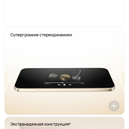
Супергромкие стереодинамики
Экстранадежная конструкция⁴