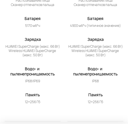
Распознавание лица

Распознавание лица

Сканер отпечатков пальца
Сканер отпечатков пальца
Батарея
Батарея
5170 мА*ч
4900 мА*ч (типичное значение)
Зарядка
Зарядка
HUAWEI SuperCharge (макс. 66 Вт)

HUAWEI SuperCharge (макс. 66 Вт)

Wireless HUAWEI SuperCharge 
Wireless HUAWEI SuperCharge 
(макс. 50 Вт)
(макс. 50 Вт)
Водо- и 
Водо- и 
пыленепроницаемость
пыленепроницаемость
IP68/IP69
IP68
Память
Память
12+256 Гб
12+256 Гб