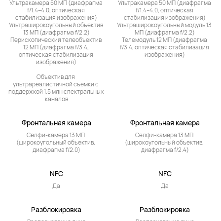
Ультракамера 50 МП (диафрагма 
Ультракамера 50 МП (диафрагма 
f/1.4–4.0, оптическая 
f/1.4–4.0, оптическая 
стабилизация изображения)

стабилизация изображения)

Ультраширокоугольный объектив 
Ультраширокоугольный модуль 13 
13 МП (диафрагма f/2.2)

МП (диафрагма f/2.2)

Перископический телеобъектив 
Телемодуль 12 МП (диафрагма 
12 МП (диафрагма f/3.4, 
f/3.4, оптическая стабилизация 
оптическая стабилизация 
изображения)
изображения)

Объектив для 
ультрареалистичной съемки с 
поддержкой 1,5 млн спектральных 
каналов
Фронтальная камера
Фронтальная камера
Селфи-камера 13 МП 
Селфи-камера 13 МП 
(широкоугольный объектив, 
(широкоугольный объектив, 
диафрагма f/2.0)
диафрагма f/2.4)
NFC
NFC
Да
Да
Разблокировка
Разблокировка