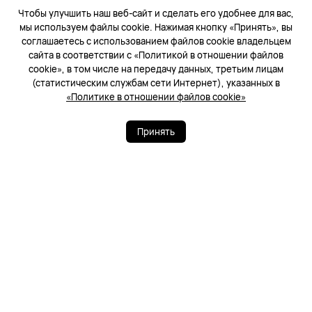
Чтобы улучшить наш веб-сайт и сделать его удобнее для вас,
мы используем файлы cookie. Нажимая кнопку «Принять», вы
соглашаетесь с использованием файлов cookie владельцем
Что в комплекте
сайта в соответствии с «Политикой в отношении файлов
Есть вопросы? Я помогу вам!
Есть вопросы? Я помогу вам!
cookie», в том числе на передачу данных, третьим лицам
(статистическим службам сети Интернет), указанных в
Вопросы и ответы
«Политике в отношении файлов cookie»
Принять
Отзывы
5.0 / 5.0
109
Отзывы
Проверенный
Недавнее
пользователь