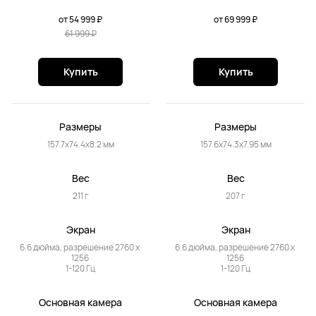
от 54 999 ₽
от 69 999 ₽
61 999 ₽
Купить
Купить
Размеры
Размеры
157.7x74.4x8.2 мм
157.6x74.3x7.95 мм
Вес
Вес
211 г
207 г
Экран
Экран
6.6 дюйма, разрешение 2760 x 
6.6 дюйма, разрешение 2760 x 
1256 

1256 

1-120 Гц
1-120 Гц
Основная камера
Основная камера