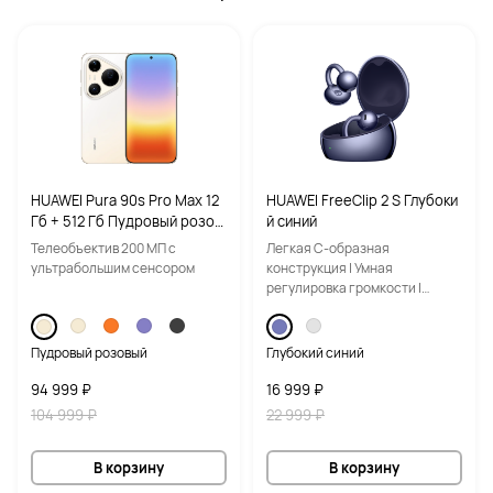
HUAWEI Pura 90s Pro Max 12
HUAWEI FreeClip 2 S Глубоки
Гб + 512 Гб Пудровый розов
й синий
ый
Телеобъектив 200 МП с
Легкая С-образная
ультрабольшим сенсором
конструкция | Умная
регулировка громкости |
Чистый звук во время вызовов
Пудровый розовый
Глубокий синий
94 999 ₽
16 999 ₽
104 999 ₽
22 999 ₽
В корзину
В корзину