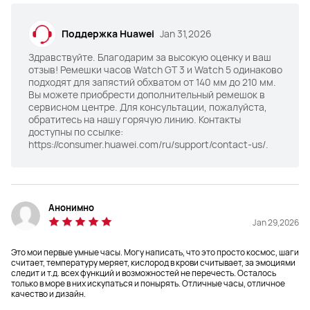
Здоровье на кончике пальца
Здоровье на кончике пальца
да
нет
Поддержка Huawei
Jan 31,2026
Здравствуйте. Благодарим за высокую оценку и ваш
Измерение вариабельности 
Измерение вариабельности 
отзыв! Ремешки часов Watch GT 3 и Watch 5 одинаково
пульса
пульса
подходят для запястий обхватом от 140 мм до 210 мм.
да
нет
Вы можете приобрести дополнительный ремешок в
сервисном центре. Для консультации, пожалуйста,
обратитесь на нашу горячую линию. Контакты
ЭКГ
ЭКГ
доступны по ссылке:
да
да
https://consumer.huawei.com/ru/support/contact-us/.
Спорт профессионального 
Спорт профессионального 
уровня
уровня
да
нет
Анонимно
Jan 29,2026
Умные жесты
Умные жесты
Это мои первые умные часы. Могу написать, что это просто космос, шаги
да
нет
считает, температуру меряет, кислород в крови считывает, за эмоциями
следит и т.д. всех функций и возможностей не перечесть. Осталось
только в море в них искупаться и понырять. Отличные часы, отличное
eSIM
eSIM
качество и дизайн.
да
да