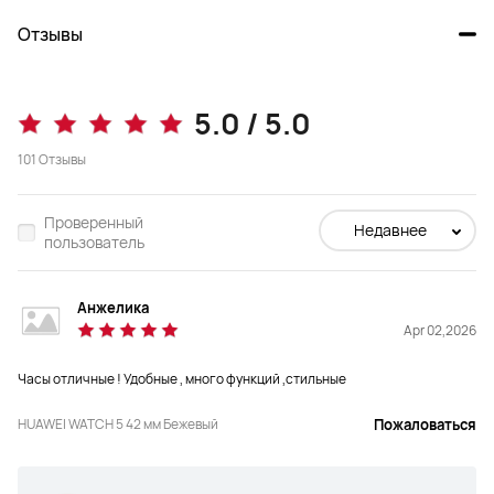
Отзывы
WATCH 5 46 мм Фиолетовый
Watch 4 Pro LTE Титановый 
5.0 / 5.0
серый
101
Отзывы
от 23 999 ₽
от 59 999 ₽
45 799 ₽
Проверенный
Недавнее
пользователь
Купить
Купить
Анжелика
Корпус
Корпус
Apr 02,2026
Титан
Титан
Часы отличные ! Удобные , много функций ,стильные
Ремешок
Ремешок
HUAWEI WATCH 5 42 мм Бежевый
Пожаловаться
Фторэластомер
Титан
Размер
Размер