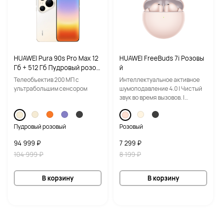
HUAWEI Pura 90s Pro Max 12
HUAWEI FreeBuds 7i Розовы
Гб + 512 Гб Пудровый розов
й
ый
Телеобъектив 200 МП с
Интеллектуальное активное
ультрабольшим сенсором
шумоподавление 4.0 | Чистый
звук во время вызовов. |
Неограниченное
пространственное аудио
Пудровый розовый
Розовый
94 999 ₽
7 299 ₽
104 999 ₽
8 199 ₽
В корзину
В корзину