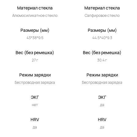
Материал стекла
Материал стекла
Алюмосиликатное стекло
Сапфировое стекло
Размеры (мм)
Размеры (мм)
43*38*9.5
44.5*40*9.3
Вес (без ремешка)
Вес (без ремешка)
27 г
30.4 г
Режим зарядки
Режим зарядки
Беспроводная зарядка
Беспроводная зарядка
ЭКГ
ЭКГ
нет
да
HRV
HRV
да
да