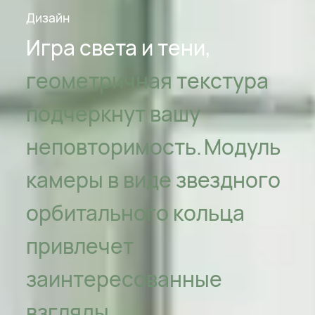
Дизайн
Игра света и тени,
геометричная текстура
подчеркнут вашу
неповторимость.
Модуль
камеры в виде звездного
орбитального кольца
привлечет
заинтересованные
взгляды.