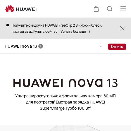
HUAWEI
nova
Отк
Щупальца
Поиск
13
ме
Получите скидку на HUAWEI FreeClip 2 S - Яркий блеск,
Clo
чистый звук. Купить сейчас
Узнать больше
по
HUAWEI nova 13
Купить
сайту
Ультраширокоугольная фронтальная камера 60 МП
для портретов
Быстрая зарядка HUAWEI
1
SuperCharge Турбо 100 Вт
2