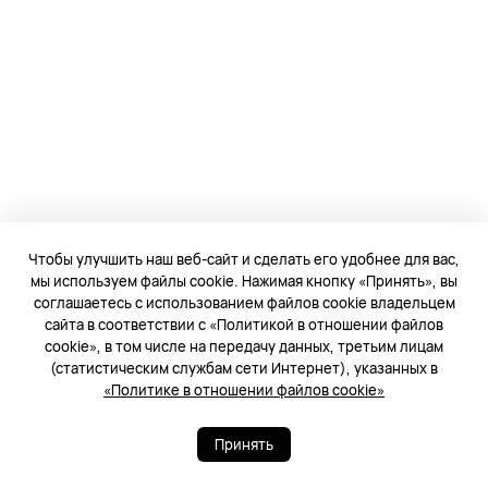
Снятие ЭКГ через 30 минут после
тренировки. Удерживайте палец на
электроде на боковой панели в
течение 30 секунд, что снять ЭКГ на
часах.⁠
15
Чтобы улучшить наш веб-сайт и сделать его удобнее для вас,
мы используем файлы cookie. Нажимая кнопку «Принять», вы
соглашаетесь с использованием файлов cookie владельцем
сайта в соответствии с «Политикой в отношении файлов
cookie», в том числе на передачу данных, третьим лицам
(статистическим службам сети Интернет), указанных в
«Политике в отношении файлов cookie»
Принять