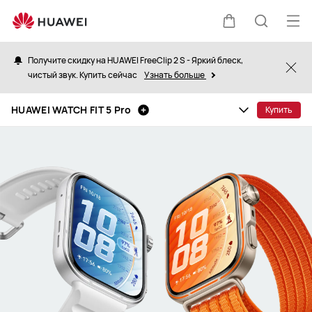
HUAWEI
WATCH
Отк
Щупальца
Поиск
FIT
ме
5
Получите скидку на HUAWEI FreeClip 2 S - Яркий блеск,
Clo
Pro
чистый звук. Купить сейчас
Узнать больше
по
HUAWEI WATCH FIT 5 Pro
Купить
сайту