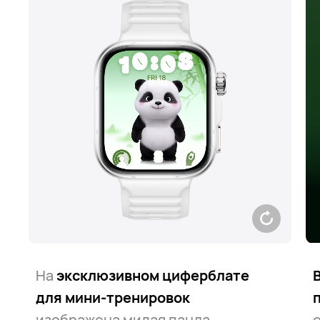
На
эксклюзивном циферблате
для мини⁠-⁠тренировок
изображена милая панда,