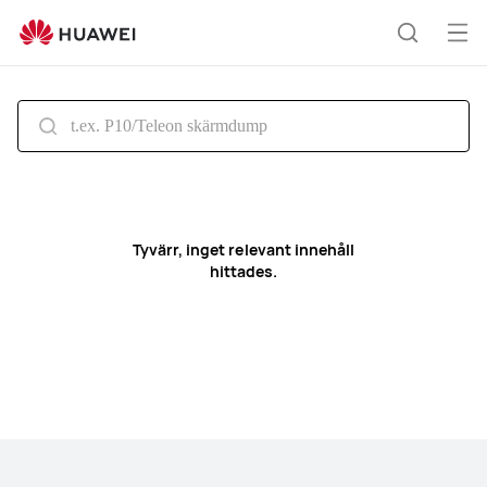
Search
Öp
Sök
me
Tyvärr, inget relevant innehåll
hittades.